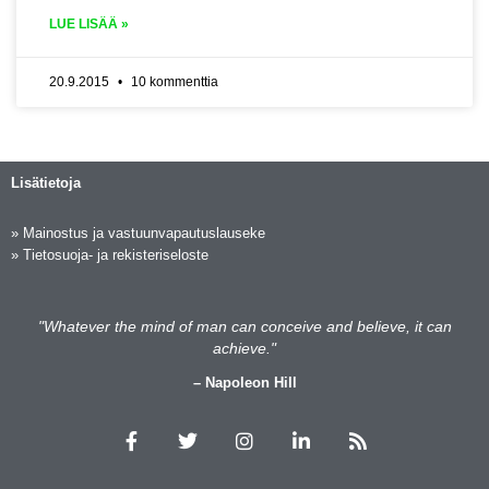
LUE LISÄÄ »
20.9.2015
10 kommenttia
Lisätietoja
»
Mainostus ja vastuunvapautuslauseke
»
Tietosuoja- ja rekisteriseloste
"Whatever the mind of man can conceive and believe, it can
achieve."
– Napoleon Hill
F
T
I
L
R
a
w
n
i
s
c
i
s
n
s
e
t
t
k