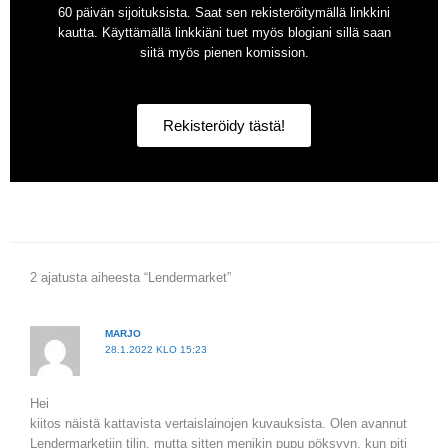
60 päivän sijoituksista. Saat sen rekisteröitymällä linkkini
kautta. Käyttämällä linkkiäni tuet myös blogiani sillä saan
siitä myös pienen komission.
Rekisteröidy tästä!
2 ajatusta aiheesta “Lendermarket”
MARJO
28.1.2022 KLO 15:23
Hei
kiitos näistä kattavista vertaislainojen kuvauksista. Olen avannut
Lendermarketiin tilin, mutta sitten menikin pupu pöksyyn, kun piti