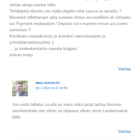
siirtää rahoja tuonne tilille.
Tehdäänkö tilisiirto siis noilla ohjeilla mitä tuossa on annettu ?
Meneekö tallettamani raha suoraan minun accountilleni eli viittaako
tuo Payment explanation / Deposit xxxx-numero minun accountin
numeroon ?
Kiitollinen vastauksesta ja anteeksi varovaisuuteni ja
ymmärtämättömyyteni ;(
… ja mielenkiintoista seurata blogiasi.
terkuin marjo
Vastaa
MIKA KOIVISTO
28.1.2022 KLO 16:58
Joo siellä talletus sivulla on viesti mikä pitää laittaa tilisiirron
viestikenttään niin silloin se ohjautuu oikein sinun Lendermarket
tilille.
Vastaa