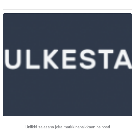
Uniikki salasana joka markkinapaikkaan helposti