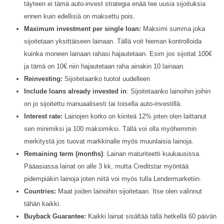
täyteen ei tämä auto-invest strategia enää tee uusia sijoituksia
ennen kuin edellisiä on maksettu pois.
Maximum investment per single loan:
Maksimi summa joka
sijoitetaan yksittäiseen lainaan. Tällä voit hieman kontrolloida
kuinka moneen lainaan rahasi hajautetaan. Esim jos sijoitat 100€
ja tämä on 10€ niin hajautetaan raha ainakin 10 lainaan.
Reinvesting:
Sijoitetaanko tuotot uudelleen
Include loans already invested in
: Sijoitetaanko lainoihin joihin
on jo sijoitettu manuaalisesti tai toisella auto-investillä.
Interest rate:
Lainojen korko on kiinteä 12% joten olen laittanut
sen minimiksi ja 100 maksimiksi. Tällä voi olla myöhemmin
merkitystä jos tuovat markkinalle myös muunlaisia lainoja.
Remaining term (months)
: Lainan maturiteetti kuukausissa.
Pääasiassa lainat on alle 3 kk, mutta Creditstar myöntää
pidempiäkin lainoja joten niitä voi myös tulla Lendermarketiin.
Countries:
Maat joiden lainoihin sijoitetaan. Itse olen valinnut
tähän kaikki.
Buyback Guarantee:
Kaikki lainat sisältää tällä hetkellä 60 päivän