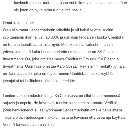
buyback takuun, mutta jatkossa voi tulla myös lainoja joissa sitä ei
ole joten on hyvä pitää tuo valinta päällä.
Omat kokemukset
Olen sijoittanut Lendermarketin lainoihin jo yli kaksi vuotta. Aloitin
sijoittamisen ihan reilusti 10 000€ ja uskalsin tehdä sen koska Creditstar
on tuttu ja luotettava toimija myös Mintoksessa. Tarkistin Irlannin
yritysrekisteristä kuka Lendermarketin omistaa ja se on SA Financial
Investments Oü, joka omistaa myös Creditstar Groupin. SA Financial
Investments Oü:n taas omistaa Aaro Sosaar. Rekisteriin merkitty johtaja
on Tauri Jaanson, joka on myös monen Creditstarin paikallisyhtiön
johtajaksi tai hallituksen jäseneksi merkitty.
Lendermarketin rekisteröinti ja KYC prosessi on ollut tähän mennessä
sujuvin ja nopein. He käyttävät tunnistukseen erikoistunutta Veriff:iä,
joten henkilötiedot ei jää pyörimään Lendermarketin omalle palvelimelle.
Tuosta pidän tietosuojan näkökulmasta ja toivoisin että useampi käyttäisi
Veriff:ä tai vastaavaa palvelua.