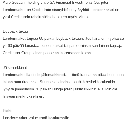
Aaro Sosaarin holding yhtiö SA Financial Investments Oü, joten
Lendermarket on Creditstarin sisaryhtiö ei tytäryhtiö. Lendermarket on
yksi Creditstarin rahoituslähteitä kuten myös Mintos.
Buyback takuu
Lendermarket tarjoaa 60 päivän buyback takuun. Jos laina on myöhässä
yli 60 päivää lunastaa Lendermarket tai paremminkin sen lainan tarjoaja
Creditstart Group lainan pääoman ja kertyneen koron.
Jälkimarkkinat
Lendermarketilla ei ole jälkimarkkinoita. Tämä kannattaa ottaa huomioon
lainan maturiteetissa. Suurinosa lainoista on tällä hetkellä kuitenkin
lyhyitä pääasiassa 30 päivän lainoja joten jälkimarkkinat ei silloin ole
hirveän merkityksellinen.
Riskit
Lendermarket voi mennä konkurssiin