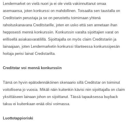
Lendermarket on vielä nuori ja ei ole vielä vakiinnuttanut omaa
asemaansa, joten konkurssi on mahdollinen. Toisaalta sen taustalla on
Creditstarin perustaja ja se on perustettu toimimaan yhtenä
rahoituskanavana Creditstarille, joten en usko että sen annetaan ihan
hepposesti mennä konkurssiin. Konkurssin varalta sijoittajien varat on
erillisellä asiakasvaratilillä. Sijoittajalla on myös claim Creditstariin ja
lainaajaan, joten Lendermarketin konkurssi tilanteessa konkurssipesän
hoitaja perisi lainat Credistarilta.
Creditstar voi mennä konkurssiin
Tämä on hyvin epätodennäköinen skenaario sillä Creditstar on toiminut
voitollisena jo vuosia. Mikäli näin kuitenkin kävisi niin sijoittajalla on claim
yksittäiseen lainaan johon on sijoittanut. Tässä tapauksessa buyback
takuu ei kuitenkaan enää olisi voimassa.
Luottotappioriski