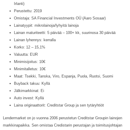
Irlanti)
Perustettu: 2019
Omistaja: SA Financial Investments OÜ (Aaro Sosaar)
Lainatyypit: mikrolainoja/lyhyitä lainoja
Lainan maturiteetti: 5 päivää – 100+ kk, suurinosa 30 päivää
Lainan lyhennys: kerralla
Korko: 12 – 15,1%
Valuutta: EUR
Minimisijoitus: 10€
Minimitalletus: 10€
Maat: Tsekki, Tanska, Viro, Espanja, Puola, Ruotsi, Suomi
Buyback takuu: Kyllä
Jälkimarkkinat: Ei
Auto invest: Kyllä
Laina originaattorit: Creditstar Group ja sen tytäryhtiöt
Lendermarket on jo vuonna 2006 perustetun Creditstar Groupin lainojen
markkinapaikka. Sen omistaa Credistarin perustajan ja toimitusjohtajan