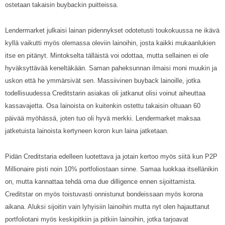
ostetaan takaisin buybackin puitteissa.
Lendermarket julkaisi lainan pidennykset odotetusti toukokuussa ne ikävä
kyllä vaikutti myös olemassa oleviin lainoihin, josta kaikki mukaanlukien
itse en pitänyt. Mintokselta tälläistä voi odottaa, mutta sellainen ei ole
hyväksyttävää keneltäkään. Saman paheksunnan ilmaisi moni muukin ja
uskon että he ymmärsivät sen. Massiivinen buyback lainoille, jotka
todellisuudessa Creditstarin asiakas oli jatkanut olisi voinut aiheuttaa
kassavajetta. Osa lainoista on kuitenkin ostettu takaisin oltuaan 60
päivää myöhässä, joten tuo oli hyvä merkki. Lendermarket maksaa
jatketuista lainoista kertyneen koron kun laina jatketaan.
Pidän Creditstaria edelleen luotettava ja jotain kertoo myös siitä kun P2P
Millionaire pisti noin 10% portfoliostaan sinne. Samaa luokkaa itsellänikin
on, mutta kannattaa tehdä oma due dilligence ennen sijoittamista.
Creditstar on myös toistuvasti onnistunut bondeissaan myös korona
aikana. Aluksi sijoitin vain lyhyisiin lainoihin mutta nyt olen hajauttanut
portfoliotani myös keskipitkiin ja pitkiin lainoihin, jotka tarjoavat