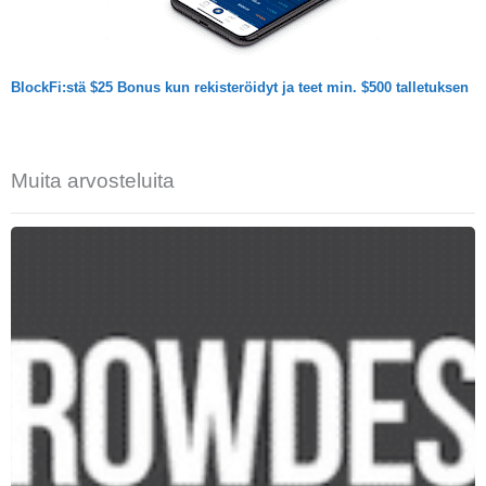
BlockFi:stä $25 Bonus kun rekisteröidyt ja teet min. $500 talletuksen
Muita arvosteluita