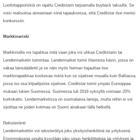
Luottotappioriskiä on rajattu Credistarin tarjoamalla buyback takuulla. Se
voisi realisoitua ainoastaan siinä tapauksessa, että Creditstar itse menisi
konkurssiin.
Markkinariski
Markkinoilla voi tapahtua mitä vaan joka voi uhkaa Creditstarin tai
Lendermarketin toimintaa. Lendermarket toimii Irlannista käsin, jossa on
vakaa lainsäädäntö ja se näin myös hieman hajauttaa itse
markkinapaikkaa koskevaa riskiä kun se sijaitsee muualla kuin Baltiassa,
jossa iso osa kilpailijoista sijaitsee. Creditstar toimii ympäri Eurooppaa
mukaan lukien Suomessa. Suomessa tuli 2019 syksyllä voimaan 20%
korkokatto. Lendermarketissa on suomalaisia lainoja, mutta niihin ei voi
sijoittaa ne joiden kotimaa on Suomi ainakaan tällä hetkellä.
Rekisteröinti
Lendermarkettiin voi rekisteröityä joko yksityishenkilönä tai yrityksenä.
Ensimmäisenä sinulta kysytään joko sinun henkilötietoja tai yrityksen ja