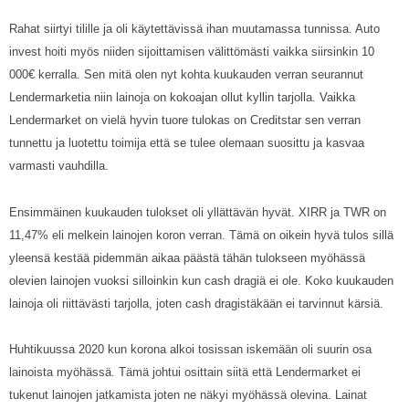
Rahat siirtyi tilille ja oli käytettävissä ihan muutamassa tunnissa. Auto
invest hoiti myös niiden sijoittamisen välittömästi vaikka siirsinkin 10
000€ kerralla. Sen mitä olen nyt kohta kuukauden verran seurannut
Lendermarketia niin lainoja on kokoajan ollut kyllin tarjolla. Vaikka
Lendermarket on vielä hyvin tuore tulokas on Creditstar sen verran
tunnettu ja luotettu toimija että se tulee olemaan suosittu ja kasvaa
varmasti vauhdilla.
Ensimmäinen kuukauden tulokset oli yllättävän hyvät. XIRR ja TWR on
11,47% eli melkein lainojen koron verran. Tämä on oikein hyvä tulos sillä
yleensä kestää pidemmän aikaa päästä tähän tulokseen myöhässä
olevien lainojen vuoksi silloinkin kun cash dragiä ei ole. Koko kuukauden
lainoja oli riittävästi tarjolla, joten cash dragistäkään ei tarvinnut kärsiä.
Huhtikuussa 2020 kun korona alkoi tosissan iskemään oli suurin osa
lainoista myöhässä. Tämä johtui osittain siitä että Lendermarket ei
tukenut lainojen jatkamista joten ne näkyi myöhässä olevina. Lainat