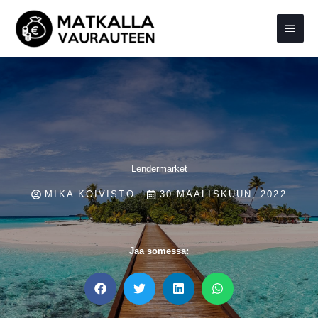
Siirry
Pääva
sisältöön
Lendermarket
MIKA KOIVISTO
30 MAALISKUUN, 2022
Jaa somessa: