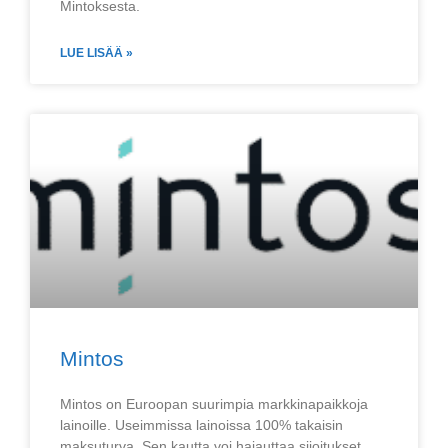
Mintoksesta.
LUE LISÄÄ »
Mintos
Mintos on Euroopan suurimpia markkinapaikkoja
lainoille. Useimmissa lainoissa 100% takaisin
maksuturva. Sen kautta voi hajauttaa sijoitukset