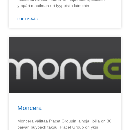
ympäri maailmaa eri tyyppisiin lainoihin.
LUE LISÄÄ »
Moncera
Moncera välittää Placet Groupin lainoja, joilla on 30
päivän buyback takuu. Placet Group on yksi