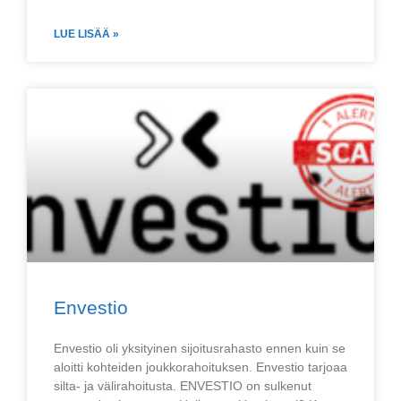
LUE LISÄÄ »
Envestio
Envestio oli yksityinen sijoitusrahasto ennen kuin se
aloitti kohteiden joukkorahoituksen. Envestio tarjoaa
silta- ja välirahoitusta. ENVESTIO on sulkenut