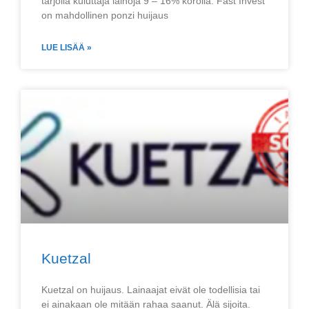
tarjolla kuluttaja lainoja 9 – 16% korolla. Fast Invest
on mahdollinen ponzi huijaus
LUE LISÄÄ »
Kuetzal
Kuetzal on huijaus. Lainaajat eivät ole todellisia tai
ei ainakaan ole mitään rahaa saanut. Älä sijoita.