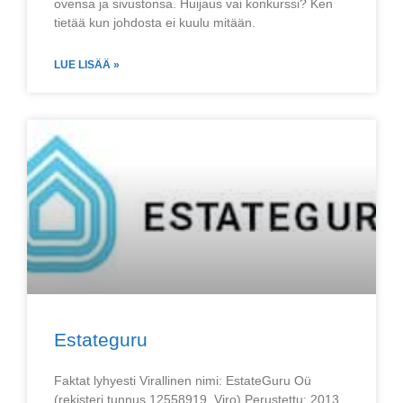
ovensa ja sivustonsa. Huijaus vai konkurssi? Ken
tietää kun johdosta ei kuulu mitään.
LUE LISÄÄ »
Estateguru
Faktat lyhyesti Virallinen nimi: EstateGuru Oü
(rekisteri tunnus 12558919, Viro) Perustettu: 2013