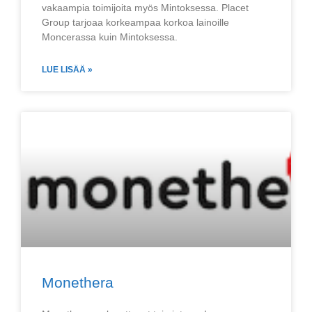
vakaampia toimijoita myös Mintoksessa. Placet
Group tarjoaa korkeampaa korkoa lainoille
Moncerassa kuin Mintoksessa.
LUE LISÄÄ »
Monethera