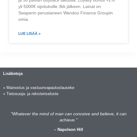
ja 30 päivän buyback takuulla. Loyalty bonus +2%
yli 5000€ sijoituksille 3kk jälkeen. Lainat on
Swaperin perustaneen Wandoo Finance Groupin
omia.
LUE LISÄÄ »
Lisätietoja
»
Mainostus ja vastuunvapautuslauseke
»
Tietosuoja- ja rekisteriseloste
"Whatever the mind of man can conceive and believe, it can
achieve."
– Napoleon Hill