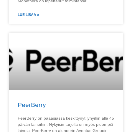
Monethera on lopettanut toimintansa!
LUE LISÄÄ »
PeerBerry
PeerBerry on pääasiassa keskittynyt lyhyihin alle 45
päivän lainoihin. Nykyisin tarjolla on myös pidempiä
lainoja. PeerBerry on alunperin Aventus Groupin