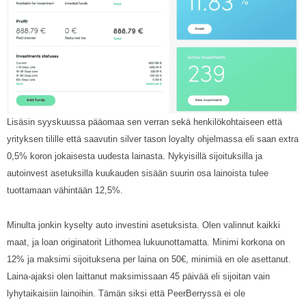
Lisäsin syyskuussa pääomaa sen verran sekä henkilökohtaiseen että
yrityksen tilille että saavutin silver tason loyalty ohjelmassa eli saan extra
0,5% koron jokaisesta uudesta lainasta. Nykyisillä sijoituksilla ja
autoinvest asetuksilla kuukauden sisään suurin osa lainoista tulee
tuottamaan vähintään 12,5%.
Minulta jonkin kyselty auto investini asetuksista. Olen valinnut kaikki
maat, ja loan originatorit Lithomea lukuunottamatta. Minimi korkona on
12% ja maksimi sijoituksena per laina on 50€, minimiä en ole asettanut.
Laina-ajaksi olen laittanut maksimissaan 45 päivää eli sijoitan vain
lyhytaikaisiin lainoihin. Tämän siksi että PeerBerryssä ei ole