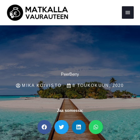
Siirry
Pääva
sisältöön
PeerBerry
MIKA KOIVISTO
8 TOUKOKUUN, 2020
Jaa somessa: