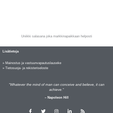
Uniikki salasana joka markkinapaikkaan helposti
Lisätietoja
»
Mainostus ja vastuunvapautuslauseke
»
Tietosuoja- ja rekisteriseloste
"Whatever the mind of man can conceive and believe, it can
achieve."
– Napoleon Hill
F
T
I
L
R
a
w
n
i
s