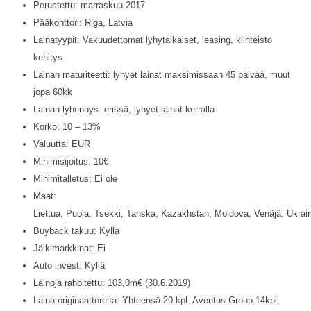
Perustettu: marraskuu 2017
Pääkonttori: Riga, Latvia
Lainatyypit: Vakuudettomat lyhytaikaiset, leasing, kiinteistö
kehitys
Lainan maturiteetti: lyhyet lainat maksimissaan 45 päivää, muut
jopa 60kk
Lainan lyhennys: erissä, lyhyet lainat kerralla
Korko: 10 – 13%
Valuutta: EUR
Minimisijoitus: 10€
Minimitalletus: Ei ole
Maat:
Liettua, Puola, Tsekki, Tanska, Kazakhstan, Moldova, Venäjä, Ukrai
Buyback takuu: Kyllä
Jälkimarkkinat: Ei
Auto invest: Kyllä
Lainoja rahoitettu: 103,0m€ (30.6.2019)
Laina originaattoreita: Yhteensä 20 kpl. Aventus Group 14kpl,