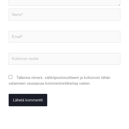
Name*
Email*
Kotisivun
osoite
Tallenna nimeni, sähköpostiosoitteeni ja kotisivuni tähän
selaimeen seuraavaa kommentointikertaa varten.