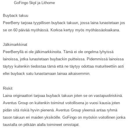
GoFingo 5kpl ja Lithome
Buyback takuu
PeerBerry tarjoaa tyypillisen buyback takuun, jossa laina lunastetaan jos
se on 60 päivää myöhässä. Korkoa kertyy myös myöhässäoloaikana.
Jälkimarkkinat
PeerBerryllä ei ole jälkimarkkinoita. Tämä ei ole ongelma lyhyissä
lainoissa, jotka lunastetaan buybackin puitteissa. Pidemmissä lainoissa
täytyy kuitenkin tiedostaa tämä että ne täytyy odottaa maturiteettiin asti
ellei buyback satu lunastamaan lainaa aikaisemmin.
Riskit
Laina originaattori tarjoaa buyback takuun joten se on vastapuoliriskinä.
Aventus Group on kuitenkin toiminut voitollisena jo vuosi kausia joten
pidän sitä riskiä hyvin pienenä. Aventus Group yleensä antaa ryhmä
tason takuun eri maiden yksiköille. GoFingo on myöskin voitollinen jonka
taustalla on pitkään alalla toimineet omistajat.