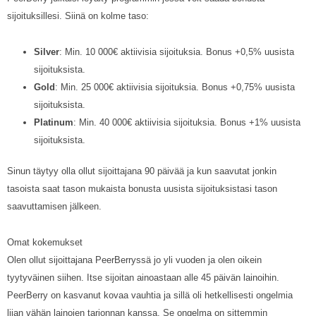
sijoituksillesi. Siinä on kolme taso:
Silver
: Min. 10 000€ aktiivisia sijoituksia. Bonus +0,5% uusista
sijoituksista.
Gold
: Min. 25 000€ aktiivisia sijoituksia. Bonus +0,75% uusista
sijoituksista.
Platinum
: Min. 40 000€ aktiivisia sijoituksia. Bonus +1% uusista
sijoituksista.
Sinun täytyy olla ollut sijoittajana 90 päivää ja kun saavutat jonkin
tasoista saat tason mukaista bonusta uusista sijoituksistasi tason
saavuttamisen jälkeen.
Omat kokemukset
Olen ollut sijoittajana PeerBerryssä jo yli vuoden ja olen oikein
tyytyväinen siihen. Itse sijoitan ainoastaan alle 45 päivän lainoihin.
PeerBerry on kasvanut kovaa vauhtia ja sillä oli hetkellisesti ongelmia
liian vähän lainojen tarjonnan kanssa. Se ongelma on sittemmin