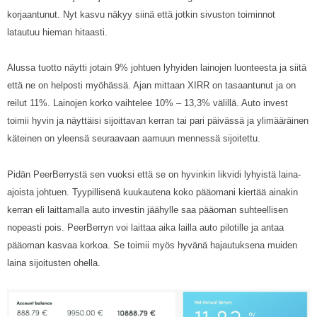
korjaantunut. Nyt kasvu näkyy siinä että jotkin sivuston toiminnot
latautuu hieman hitaasti.
Alussa tuotto näytti jotain 9% johtuen lyhyiden lainojen luonteesta ja siitä
että ne on helposti myöhässä. Ajan mittaan XIRR on tasaantunut ja on
reilut 11%. Lainojen korko vaihtelee 10% – 13,3% välillä. Auto invest
toimii hyvin ja näyttäisi sijoittavan kerran tai pari päivässä ja ylimääräinen
käteinen on yleensä seuraavaan aamuun mennessä sijoitettu.
Pidän PeerBerrystä sen vuoksi että se on hyvinkin likvidi lyhyistä laina-
ajoista johtuen. Tyypillisenä kuukautena koko pääomani kiertää ainakin
kerran eli laittamalla auto investin jäähylle saa pääoman suhteellisen
nopeasti pois. PeerBerryn voi laittaa aika lailla auto pilotille ja antaa
pääoman kasvaa korkoa. Se toimii myös hyvänä hajautuksena muiden
laina sijoitusten ohella.