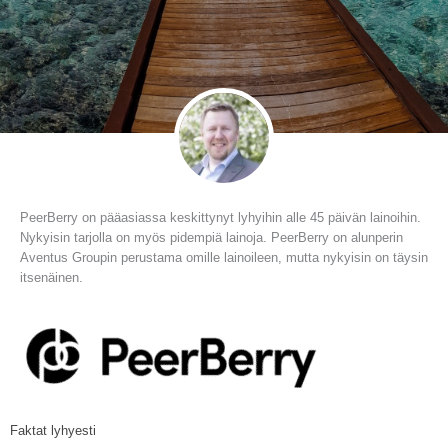
PeerBerry on pääasiassa keskittynyt lyhyihin alle 45 päivän lainoihin.
Nykyisin tarjolla on myös pidempiä lainoja. PeerBerry on alunperin
Aventus Groupin perustama omille lainoileen, mutta nykyisin on täysin
itsenäinen.
Faktat lyhyesti