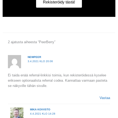
Rekisteröidy tästä!
2 ajatusta aiheesta “PeerBerry”
NEWPEER
3.4.2021 KLO 20:06
Ei taida enää referral-linkkisi toimia, kun rekisteröidessä kyselee
erikseen optionaalista referral codea. Kannattaa varmaan pasteta
se näkyville tähän sivulle.
Vastaa
MIKA KOIVISTO
4.4.2021 KLO 14:28