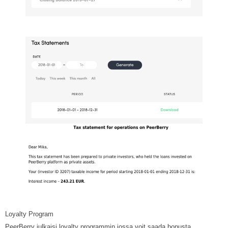
Loyalty Program
PeerBerry julkaisi loyalty programmin jossa voit saada bonusta