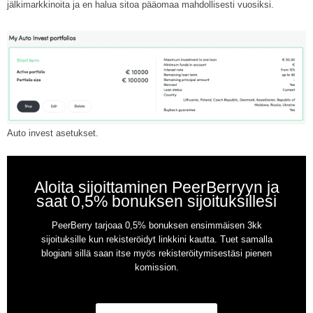
jälkimarkkinoita ja en halua sitoa pääomaa mahdollisesti vuosiksi.
Auto invest asetukset.
Aloita sijoittaminen PeerBerryyn ja
saat 0,5% bonuksen sijoituksillesi
PeerBerry tarjoaa 0,5% bonuksen ensimmäisen 3kk
sijoituksille kun rekisteröidyt linkkini kautta. Tuet samalla
blogiani sillä saan itse myös rekisteröitymisestäsi pienen
komission.