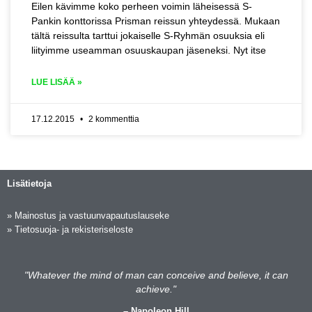
Eilen kävimme koko perheen voimin läheisessä S-
Pankin konttorissa Prisman reissun yhteydessä. Mukaan
tältä reissulta tarttui jokaiselle S-Ryhmän osuuksia eli
liityimme useamman osuuskaupan jäseneksi. Nyt itse
LUE LISÄÄ »
17.12.2015
2 kommenttia
Lisätietoja
»
Mainostus ja vastuunvapautuslauseke
»
Tietosuoja- ja rekisteriseloste
"Whatever the mind of man can conceive and believe, it can
achieve."
– Napoleon Hill