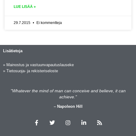
LUE LISÄÄ »
29.7.2015
Ei kommentteja
Lisätietoja
»
Mainostus ja vastuunvapautuslauseke
»
Tietosuoja- ja rekisteriseloste
"Whatever the mind of man can conceive and believe, it can
achieve."
– Napoleon Hill
F
T
I
L
R
a
w
n
i
s
c
i
s
n
s
e
t
t
k