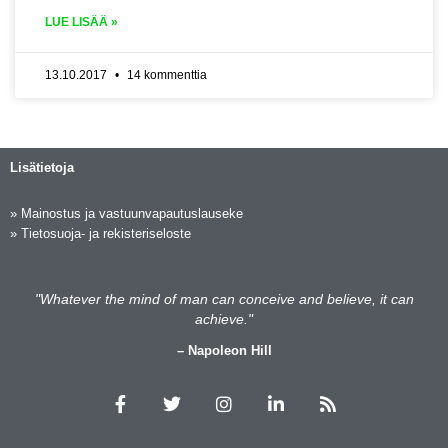
LUE LISÄÄ »
13.10.2017
14 kommenttia
Lisätietoja
»
Mainostus ja vastuunvapautuslauseke
»
Tietosuoja- ja rekisteriseloste
"Whatever the mind of man can conceive and believe, it can
achieve."
– Napoleon Hill
F
T
I
L
R
a
w
n
i
s
c
i
s
n
s
e
t
t
k