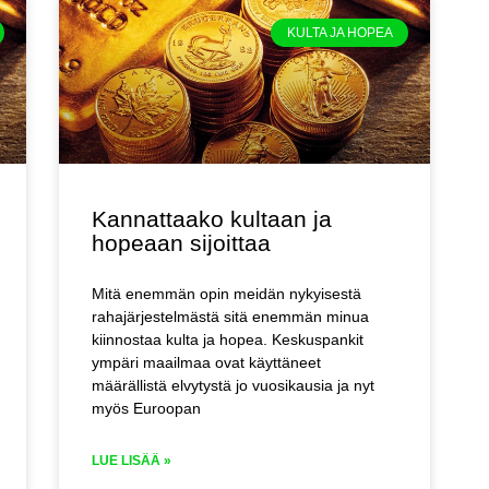
KULTA JA HOPEA
Kannattaako kultaan ja
hopeaan sijoittaa
Mitä enemmän opin meidän nykyisestä
rahajärjestelmästä sitä enemmän minua
kiinnostaa kulta ja hopea. Keskuspankit
ympäri maailmaa ovat käyttäneet
määrällistä elvytystä jo vuosikausia ja nyt
myös Euroopan
LUE LISÄÄ »