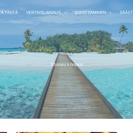
TA TÄSTÄ
VERTAISLAINAUS
SIJOITTAMINEN
SÄÄST
hopea
Etusivu
»
hopea