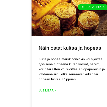
KULTA JA HOPEA
Näin ostat kultaa ja hopeaa
Kulta ja hopea markkinoihinkin voi sijoittaa
fyysisenä tuotteena kuten kolikot, harkot,
korut tai sitten voi sijoittaa arvopapereihin ja
johdannaisiin, jotka seuraavat kullan tai
hopean hintaa. Riippuen
LUE LISÄÄ »