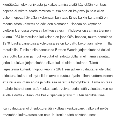
kierrätetään elektroniikasta ja kaikesta missä sitä käytetään kun taas
hopeaa ei yritetä saada romusta missä sitä on käytetty ja näin ollen
paljon hopeaa häviääkin kokonaan kun taas lähes kaikki kulta mitä on
maansisästä kaivettu on edelleen olemassa. Hopeaa on käytössä
vieläkin kierrossa olevissa kolikoissa esim Yhdysvalloissa missä ennen
vuotta 1964 leimatuissa kolikoissa on jopa 90% hopeaa, mutta samoissa
1970 luvulla painetuissa kolikoissa se on korvattu kokonaan halvemmilla
metalleilla. Tuolloin niin sanotussa Bretton Woods järjestelmässä dollari
oli sidottu kultaan ja muut valuutat oli sidottu dollariin eli nämä valuutat,
jotka kuuluivat järjestelmään olivat kaikki sidottu kultaan. Tämä
järjestelmä kuitenkin loppui vuonna 1971 sen jälkeen valuutat ei ole ollut
sidottuna kultaan eli nyt niiden arvo perustuu täysin siihen luottamukseen
että niillä on jotain arvoa ja niillä saa ostettua hyödykkeitä. Tämä on taas
mahdollistanut sen, että keskuspankit voivat luoda lisää valuuttaa kun se
ei ole sidottu kultaan jota keskuspankin pitäisi muuten hankkia lisää.
Kun valuutta ei ollut sidottu enään kultaan keskuspankit alkoivat myös
myymään kultavarastojaan pois. Kuitenkin tänä päivänä useat