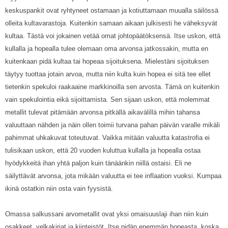
keskuspankit ovat ryhtyneet ostamaan ja kotiuttamaan muualla säilössä
olleita kultavarastoja. Kuitenkin samaan aikaan julkisesti he väheksyvät
kultaa. Tästä voi jokainen vetää omat johtopäätöksensä. Itse uskon, että
kullalla ja hopealla tulee olemaan oma arvonsa jatkossakin, mutta en
kuitenkaan pidä kultaa tai hopeaa sijoituksena. Mielestäni sijoituksen
täytyy tuottaa jotain arvoa, mutta niin kulta kuin hopea ei sitä tee ellet
tietenkin spekuloi raakaaine markkinoilla sen arvosta. Tämä on kuitenkin
vain spekulointia eikä sijoittamista. Sen sijaan uskon, että molemmat
metallit tulevat pitämään arvonsa pitkällä aikavälillä mihin tahansa
valuuttaan nähden ja näin ollen toimii turvana pahan päivän varalle mikäli
pahimmat uhkakuvat toteutuvat. Vaikka mitään valuutta katastrofia ei
tulisikaan uskon, että 20 vuoden kuluttua kullalla ja hopealla ostaa
hyödykkeitä ihan yhtä paljon kuin tänäänkin niillä ostaisi. Eli ne
säilyttävät arvonsa, jota mikään valuutta ei tee inflaation vuoksi. Kumpaa
ikinä ostatkin niin osta vain fyysistä.
Omassa salkussani arvometallit ovat yksi omaisuuslaji ihan niin kuin
osakkeet, velkakirjat ja kiinteistöt. Itse pidän enemmän hopeasta, koska