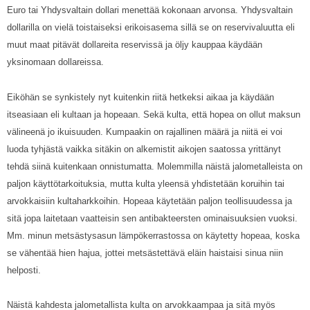
Euro tai Yhdysvaltain dollari menettää kokonaan arvonsa. Yhdysvaltain
dollarilla on vielä toistaiseksi erikoisasema sillä se on reservivaluutta eli
muut maat pitävät dollareita reservissä ja öljy kauppaa käydään
yksinomaan dollareissa.
Eiköhän se synkistely nyt kuitenkin riitä hetkeksi aikaa ja käydään
itseasiaan eli kultaan ja hopeaan. Sekä kulta, että hopea on ollut maksun
välineenä jo ikuisuuden. Kumpaakin on rajallinen määrä ja niitä ei voi
luoda tyhjästä vaikka sitäkin on alkemistit aikojen saatossa yrittänyt
tehdä siinä kuitenkaan onnistumatta. Molemmilla näistä jalometalleista on
paljon käyttötarkoituksia, mutta kulta yleensä yhdistetään koruihin tai
arvokkaisiin kultaharkkoihin. Hopeaa käytetään paljon teollisuudessa ja
sitä jopa laitetaan vaatteisin sen antibakteersten ominaisuuksien vuoksi.
Mm. minun metsästysasun lämpökerrastossa on käytetty hopeaa, koska
se vähentää hien hajua, jottei metsästettävä eläin haistaisi sinua niin
helposti.
Näistä kahdesta jalometallista kulta on arvokkaampaa ja sitä myös