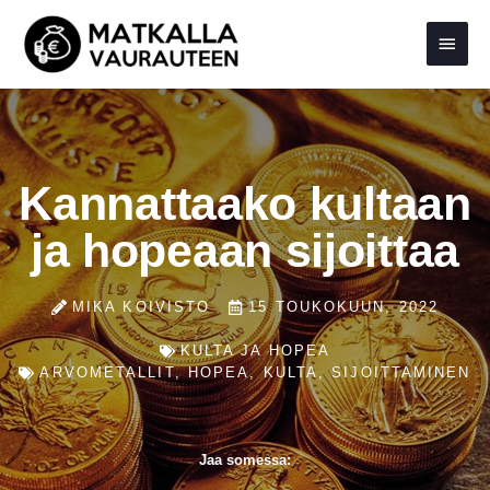
Siirry
Pääva
sisältöön
Kannattaako kultaan
ja hopeaan sijoittaa
MIKA KOIVISTO
15 TOUKOKUUN, 2022
KULTA JA HOPEA
ARVOMETALLIT
,
HOPEA
,
KULTA
,
SIJOITTAMINEN
Jaa somessa: