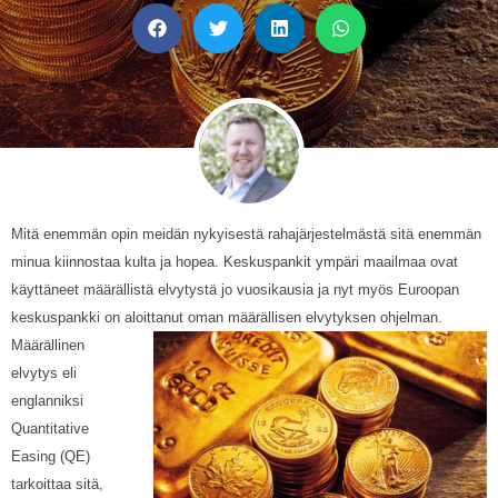
Mitä enemmän opin meidän nykyisestä rahajärjestelmästä sitä enemmän
minua kiinnostaa kulta ja hopea. Keskuspankit ympäri maailmaa ovat
käyttäneet määrällistä elvytystä jo vuosikausia ja nyt myös Euroopan
keskuspankki on aloittanut oman määrällisen elvytyksen ohjelman.
Määrällinen
elvytys eli
englanniksi
Quantitative
Easing (QE)
tarkoittaa sitä,