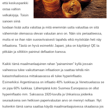
että keskuspankki
ostaa valtion
velkakirjoja. Toisin
sanoen siinä
luodaan lisää uutta valuttaa ja mitä enemmän uutta valuuttaa on sitä
vähemmän olemassa olevan valuutan arvo on. Näin siis periaatteessa,
mutta ei se ihan näin suoraviivaisesti tapahdu eikä myöskään heti näy
inflaationa. Tästä on hyvä esimerkki Japani, joka on käyttänyt QE:ta
pitkään ja siltikkin paininut deflaation kanssa.
Kaikki tämä maailmanlaajuinen rahan ”painaminen” kyllä jossain
vaiheessa tulee vaikuttamaan inflaatioon ja saattaa tehdä niin
katastrofaalisessa mittakaavassa eli tulee hyperinflaatio.
Esimerkiksi Argentiinassa on inflaatio 40% luokkaa ja Venetsuelassa se
on jopa 60% luokkaa. Lähempänä koto Suomea Euroopassa on ollut
hyperinflaatio mm. Saksassa 1920-luvulla ja Unkarissa joidenka
seurauksena sen hetkisen paperivaluutan arvo on mennyt nollaan. Nyt
kuitenkin tämä sama saattaa käydä maailmanlaajuisessa skaalassa jos