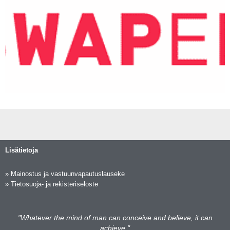
Lisätietoja
»
Mainostus ja vastuunvapautuslauseke
»
Tietosuoja- ja rekisteriseloste
"Whatever the mind of man can conceive and believe, it can
achieve."