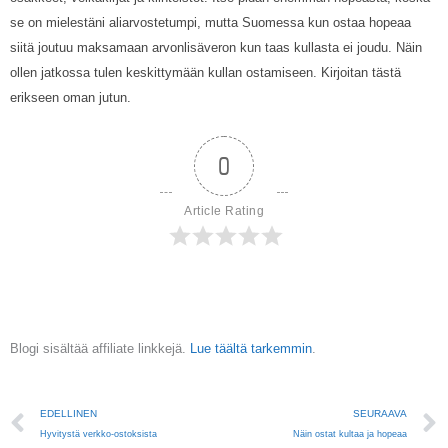
se on mielestäni aliarvostetumpi, mutta Suomessa kun ostaa hopeaa
siitä joutuu maksamaan arvonlisäveron kun taas kullasta ei joudu. Näin
ollen jatkossa tulen keskittymään kullan ostamiseen. Kirjoitan tästä
erikseen oman jutun.
0
Article Rating
Blogi sisältää affiliate linkkejä.
Lue täältä tarkemmin
.
Prev
EDELLINEN
SEURAAVA
Hyvitystä verkko-ostoksista
Näin ostat kultaa ja hopeaa