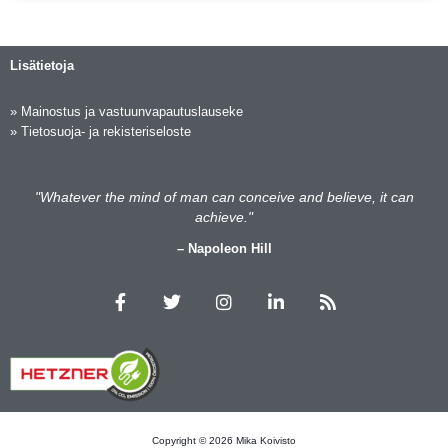
Lisätietoja
»
Mainostus ja vastuunvapautuslauseke
»
Tietosuoja- ja rekisteriseloste
"Whatever the mind of man can conceive and believe, it can
achieve."
– Napoleon Hill
F
T
I
L
R
a
w
n
i
s
c
i
s
n
s
e
t
t
k
b
t
a
e
o
e
g
d
o
r
r
i
k
a
n
m
Copyright © 2026 Mika Koivisto