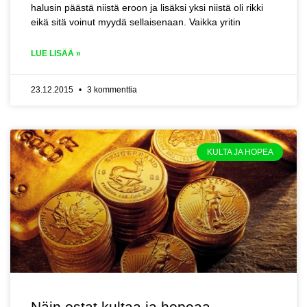
halusin päästä niistä eroon ja lisäksi yksi niistä oli rikki
eikä sitä voinut myydä sellaisenaan. Vaikka yritin
LUE LISÄÄ »
23.12.2015
3 kommenttia
KULTA JA HOPEA
Näin ostat kultaa ja hopeaa