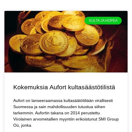
KULTA JA HOPEA
Kokemuksia Aufort kultasäästötilistä
Aufort on lanseeraamassa kultasäätötiliään virallisesti
Suomessa ja sain mahdollisuuden tutustua siihen
tarkemmin. Aufortin takana on 2014 perustettu
Virolainen arvometallien myyntiin erikoistunut SMI Group
Oü, jonka