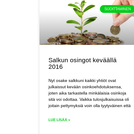
SIJOITTAMINEN
Salkun osingot keväällä
2016
Nyt osake salkkuni kaikki yhtiöt ovat
julkaissut kevään osinkoehdotuksensa,
joten aika tarkastella minkälaisia osinkoja
sitä voi odottaa. Vaikka tulosjulkaisuissa oli
joitain pettymyksiä voin olla tyytyväinen että
LUE LISÄÄ »