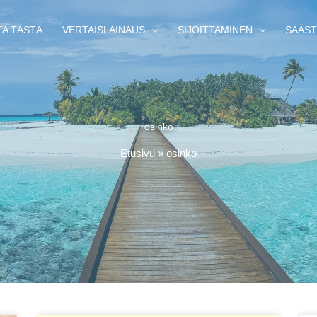
TA TÄSTÄ
VERTAISLAINAUS
SIJOITTAMINEN
SÄÄST
osinko
Etusivu
»
osinko