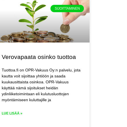
SIJOITTAMINEN
Verovapaata osinko tuottoa
Tuottoa.fi on OPR-Vakuus Oy:n palvelu, jota
kautta voit sijoittaa yhtiöön ja saada
kuukausittaista osinkoa. OPR-Vakuus
käyttää nämä sijoitukset heidän
ydinliiketoimintaan eli kulutusluottojen
myöntämiseen kuluttajille ja
LUE LISÄÄ »