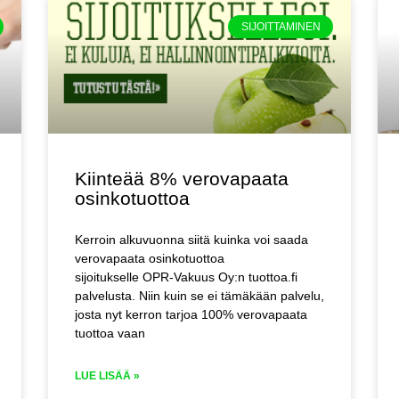
SIJOITTAMINEN
Kiinteää 8% verovapaata
osinkotuottoa
Kerroin alkuvuonna siitä kuinka voi saada
verovapaata osinkotuottoa
sijoitukselle OPR-Vakuus Oy:n tuottoa.fi
palvelusta. Niin kuin se ei tämäkään palvelu,
josta nyt kerron tarjoa 100% verovapaata
tuottoa vaan
LUE LISÄÄ »