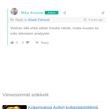
Mika Koivisto
Author
Reply to
Aliade Edmund
9 years ago
Voishan sillä ehkä vähän trendiä nähdä, mutta muuten en
usko tekniseen analyysiin.
0
0
Reply
Viimeisimmät artikkelit
Kokemuksia Aufort kultasäästötilistä