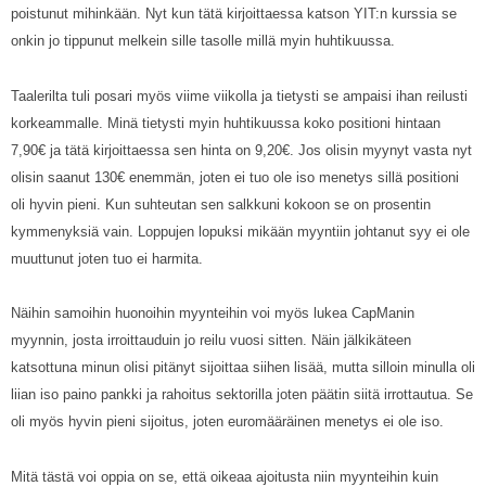
poistunut mihinkään. Nyt kun tätä kirjoittaessa katson YIT:n kurssia se
onkin jo tippunut melkein sille tasolle millä myin huhtikuussa.
Taalerilta tuli posari myös viime viikolla ja tietysti se ampaisi ihan reilusti
korkeammalle. Minä tietysti myin huhtikuussa koko positioni hintaan
7,90€ ja tätä kirjoittaessa sen hinta on 9,20€. Jos olisin myynyt vasta nyt
olisin saanut 130€ enemmän, joten ei tuo ole iso menetys sillä positioni
oli hyvin pieni. Kun suhteutan sen salkkuni kokoon se on prosentin
kymmenyksiä vain. Loppujen lopuksi mikään myyntiin johtanut syy ei ole
muuttunut joten tuo ei harmita.
Näihin samoihin huonoihin myynteihin voi myös lukea CapManin
myynnin, josta irroittauduin jo reilu vuosi sitten. Näin jälkikäteen
katsottuna minun olisi pitänyt sijoittaa siihen lisää, mutta silloin minulla oli
liian iso paino pankki ja rahoitus sektorilla joten päätin siitä irrottautua. Se
oli myös hyvin pieni sijoitus, joten euromääräinen menetys ei ole iso.
Mitä tästä voi oppia on se, että oikeaa ajoitusta niin myynteihin kuin