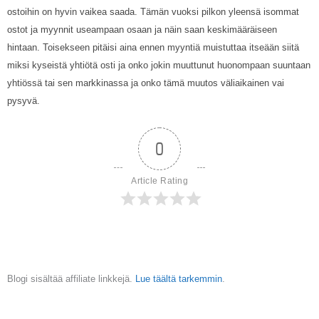
ostoihin on hyvin vaikea saada. Tämän vuoksi pilkon yleensä isommat
ostot ja myynnit useampaan osaan ja näin saan keskimääräiseen
hintaan. Toisekseen pitäisi aina ennen myyntiä muistuttaa itseään siitä
miksi kyseistä yhtiötä osti ja onko jokin muuttunut huonompaan suuntaan
yhtiössä tai sen markkinassa ja onko tämä muutos väliaikainen vai
pysyvä.
0
Article Rating
Blogi sisältää affiliate linkkejä.
Lue täältä tarkemmin
.