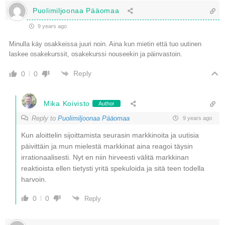
Puolimiljoonaa Pääomaa
9 years ago
Minulla käy osakkeissa juuri noin. Aina kun mietin että tuo uutinen
laskee osakekurssit, osakekurssi nouseekin ja päinvastoin.
Reply
0
0
Mika Koivisto
Author
Reply to
Puolimiljoonaa Pääomaa
9 years ago
Kun aloittelin sijoittamista seurasin markkinoita ja uutisia
päivittäin ja mun mielestä markkinat aina reagoi täysin
irrationaalisesti. Nyt en niin hirveesti välitä markkinan
reaktioista ellen tietysti yritä spekuloida ja sitä teen todella
harvoin.
0
0
Reply