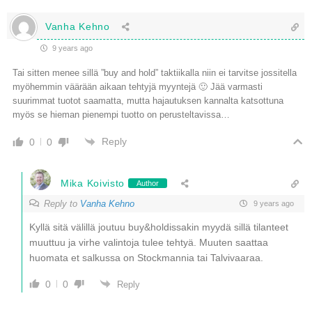
Vanha Kehno
9 years ago
Tai sitten menee sillä ”buy and hold” taktiikalla niin ei tarvitse jossitella
myöhemmin väärään aikaan tehtyjä myyntejä 🙂 Jää varmasti
suurimmat tuotot saamatta, mutta hajautuksen kannalta katsottuna
myös se hieman pienempi tuotto on perusteltavissa…
Reply
0
0
Mika Koivisto
Author
Reply to
Vanha Kehno
9 years ago
Kyllä sitä välillä joutuu buy&holdissakin myydä sillä tilanteet
muuttuu ja virhe valintoja tulee tehtyä. Muuten saattaa
huomata et salkussa on Stockmannia tai Talvivaaraa.
0
0
Reply