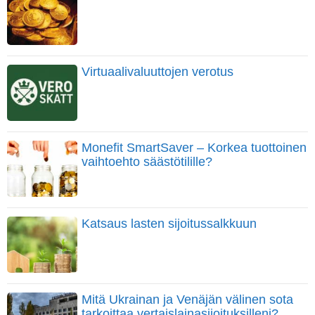
Virtuaalivaluuttojen verotus
Monefit SmartSaver – Korkea tuottoinen
vaihtoehto säästötilille?
Katsaus lasten sijoitussalkkuun
Mitä Ukrainan ja Venäjän välinen sota
tarkoittaa vertaislainasijoituksilleni?