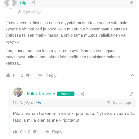
idp
9 years ago
”Toisekseen pitäisi aina ennen myyntiä muistuttaa itseään siitä miksi
kyseistä yhtiötä osti ja onko jokin muuttunut huonompaan suuntaan
yhtiössä tai sen markkinassa ja onko tämä muutos väliaikainen vai
pysyvä.”
Joo, kannattaa ihan kirjata ylös ostosyyt. Samoin itse kirjaan
myyntisyyt, niin ei tarvi sitten kärvistellä sen takaisinostonkaan
kanssa…
Reply
0
0
Mika Koivisto
Author
Reply to
idp
9 years ago
Pitäisi vähän tarkemmin vielä kirjata noita. Nyt se on vaan sillä
tasolla millä olen tänne kirjoittanut.
0
0
Reply