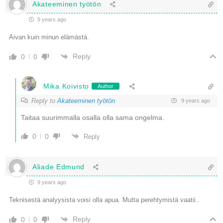
Akateeminen työtön
9 years ago
Aivan kuin minun elämästä.
Reply
0
0
Mika Koivisto
Author
Reply to
Akateeminen työtön
9 years ago
Taitaa suurimmalla osalla olla sama ongelma.
0
0
Reply
Aliade Edmund
9 years ago
Teknisestä analyysista voisi olla apua. Mutta perehtymistä vaatii..
Reply
0
0