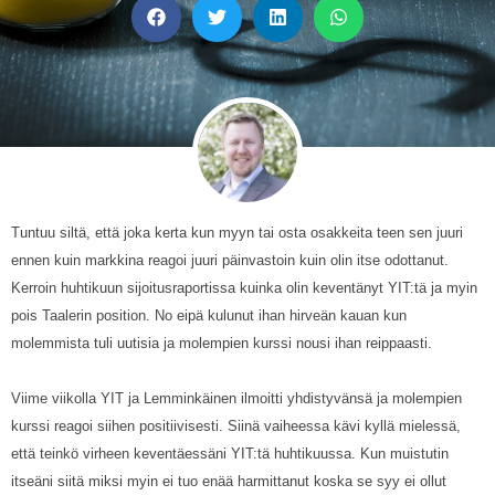
Tuntuu siltä, että joka kerta kun myyn tai osta osakkeita teen sen juuri
ennen kuin markkina reagoi juuri päinvastoin kuin olin itse odottanut.
Kerroin huhtikuun sijoitusraportissa kuinka olin keventänyt YIT:tä ja myin
pois Taalerin position. No eipä kulunut ihan hirveän kauan kun
molemmista tuli uutisia ja molempien kurssi nousi ihan reippaasti.
Viime viikolla YIT ja Lemminkäinen ilmoitti yhdistyvänsä ja molempien
kurssi reagoi siihen positiivisesti. Siinä vaiheessa kävi kyllä mielessä,
että teinkö virheen keventäessäni YIT:tä huhtikuussa. Kun muistutin
itseäni siitä miksi myin ei tuo enää harmittanut koska se syy ei ollut