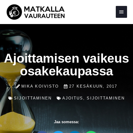
Siirry
Pääva
sisältöön
Ajoittamisen vaikeus
osakekaupassa
MIKA KOIVISTO
27 KESÄKUUN, 2017
SIJOITTAMINEN
AJOITUS
,
SIJOITTAMINEN
Jaa somessa: