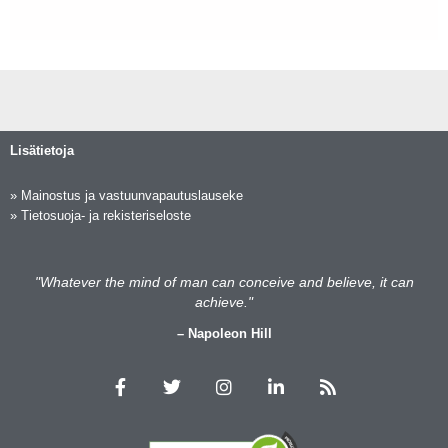
Lisätietoja
»
Mainostus ja vastuunvapautuslauseke
»
Tietosuoja- ja rekisteriseloste
"Whatever the mind of man can conceive and believe, it can
achieve."
– Napoleon Hill
F
T
I
L
R
a
w
n
i
s
c
i
s
n
s
e
t
t
k
b
t
a
e