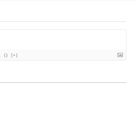
{}
[+]