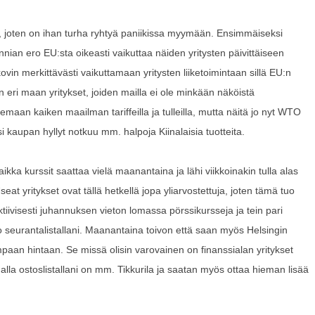
n, joten on ihan turha ryhtyä paniikissa myymään. Ensimmäiseksi
nian ero EU:sta oikeasti vaikuttaa näiden yritysten päivittäiseen
ovin merkittävästi vaikuttamaan yritysten liiketoimintaan sillä EU:n
 eri maan yritykset, joiden mailla ei ole minkään näköistä
aan kaiken maailman tariffeilla ja tulleilla, mutta näitä jo nyt WTO
 kaupan hyllyt notkuu mm. halpoja Kiinalaisia tuotteita.
kka kurssit saattaa vielä maanantaina ja lähi viikkoinakin tulla alas
eat yritykset ovat tällä hetkellä jopa yliarvostettuja, joten tämä tuo
tiivisesti juhannuksen vieton lomassa pörssikursseja ja tein pari
jo seurantalistallani. Maanantaina toivon että saan myös Helsingin
mpaan hintaan. Se missä olisin varovainen on finanssialan yritykset
alla ostoslistallani on mm. Tikkurila ja saatan myös ottaa hieman lisää