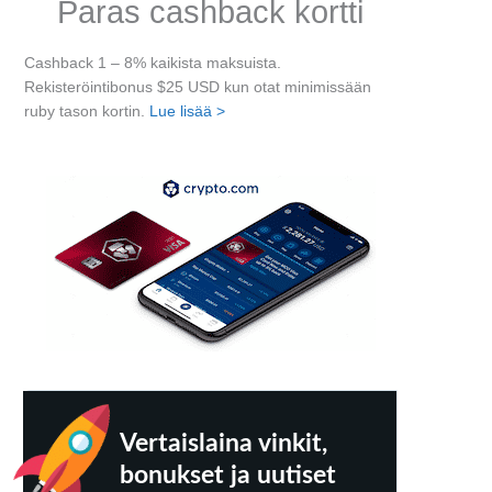
Paras cashback kortti
Cashback 1 – 8% kaikista maksuista.
Rekisteröintibonus $25 USD kun otat minimissään
ruby tason kortin.
Lue lisää >
Next
Vertaislaina vinkit,
bonukset ja uutiset