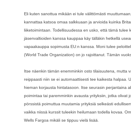
Eli kuten sanottua mikään ei tule välittömästi muuttumaa
kannattaa katsoa omaa salkkuaan ja arvioida kuinka Britan
liiketoimintaan. Todellisuudessa en usko, että tämä tulee k
jäsenvaltioiden kanssa kauppaa käy tälläkin hetkellä usean
vapaakauppa sopimusta EU:n kanssa. Moni tulee peloittelem
(World Trade Organization) on jo rajoittanut. Tämän vuoksi
Itse näenkin tämän enemminkin osto tilaisuutena, mutta vai
reippaasti niin se ei automaattisesti tee kaikesta halpaa. Us
hieman korjausta hintatasoon. Itse seurasin perjantaina ak
poimintaa tai paremminkin avausta yrityksiin, jotka olivat 
pörssistä poimuttua muutamia yrityksiä selkeästi edullise
vaikka niissä kurssit tuleekin heilumaan todella kovaa. Om
Wells Fargoa mikäli se tippuu vielä lisää.