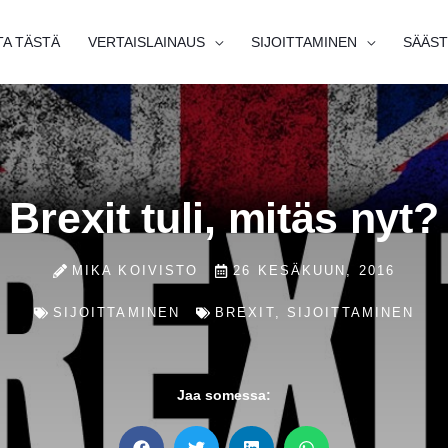
TA TÄSTÄ
VERTAISLAINAUS
SIJOITTAMINEN
SÄÄST
Brexit tuli, mitäs nyt?
MIKA KOIVISTO
26 KESÄKUUN, 2016
SIJOITTAMINEN
BREXIT
,
SIJOITTAMINEN
Jaa somessa: