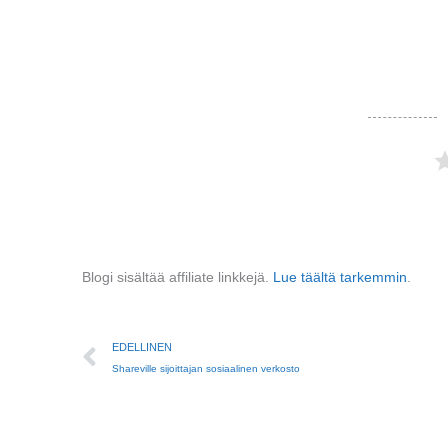
Blogi sisältää affiliate linkkejä.
Lue täältä tarkemmin
.
Prev
EDELLINEN
Shareville sijoittajan sosiaalinen verkosto