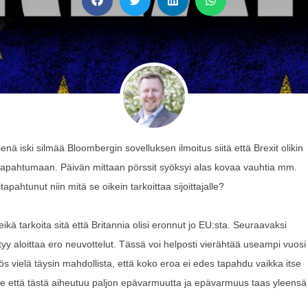
ä iski silmää Bloombergin sovelluksen ilmoitus siitä että Brexit olikin
ule tapahtumaan. Päivän mittaan pörssit syöksyi alas kovaa vauhtia mm.
apahtunut niin mitä se oikein tarkoittaa sijoittajalle?
ä tarkoita sitä että Britannia olisi eronnut jo EU:sta. Seuraavaksi
tyy aloittaa ero neuvottelut. Tässä voi helposti vierähtää useampi vuosi
ös vielä täysin mahdollista, että koko eroa ei edes tapahdu vaikka itse
se että tästä aiheutuu paljon epävarmuutta ja epävarmuus taas yleensä