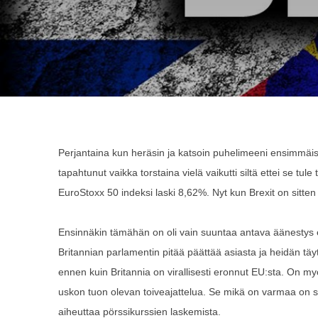
Perjantaina kun heräsin ja katsoin puhelimeeni ensimmäisen
tapahtunut vaikka torstaina vielä vaikutti siltä ettei se t
EuroStoxx 50 indeksi laski 8,62%. Nyt kun Brexit on sitten t
Ensinnäkin tämähän on oli vain suuntaa antava äänestys eik
Britannian parlamentin pitää päättää asiasta ja heidän täy
ennen kuin Britannia on virallisesti eronnut EU:sta. On my
uskon tuon olevan toiveajattelua. Se mikä on varmaa on 
aiheuttaa pörssikurssien laskemista.