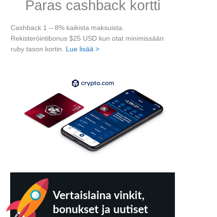
Paras cashback kortti
Cashback 1 – 8% kaikista maksuista.
Rekisteröintibonus $25 USD kun otat minimissään
ruby tason kortin.
Lue lisää >
Vertaislaina vinkit,
bonukset ja uutiset