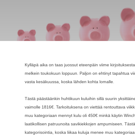
Kylläpä aika on taas juossut eteenpäin viime kirjoituksesta
melkein toukokuun loppuun. Paljon on ehtinyt tapahtua viim
vasta kesäkuussa, koska lähden kohta lomalle.
Tästä päästäänkin huhtikuun kuluihin sillä suurin yksittäin
vaimolle 1816€. Tarkoituksena on viettää rentouttava viikko
muu kategoriaan mennyt kulu oli 450€ minkä käytin Winch
laatikollisen patruunoita savikiekkojen ampumiseen. Tästä
kategorisointia, koska liikaa kuluja menee muu kategoriaa