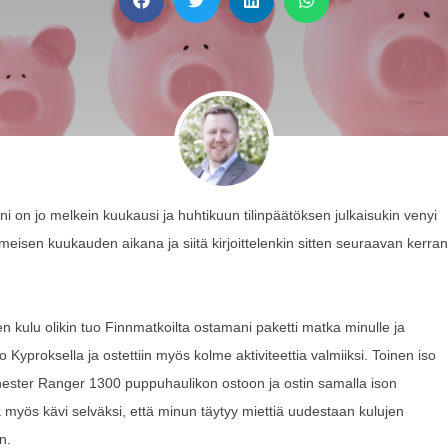
ni on jo melkein kuukausi ja huhtikuun tilinpäätöksen julkaisukin venyi
eisen kuukauden aikana ja siitä kirjoittelenkin sitten seuraavan kerran
en kulu olikin tuo Finnmatkoilta ostamani paketti matka minulle ja
 Kyproksella ja ostettiin myös kolme aktiviteettia valmiiksi. Toinen iso
ester Ranger 1300 puppuhaulikon ostoon ja ostin samalla ison
 myös kävi selväksi, että minun täytyy miettiä uudestaan kulujen
n.