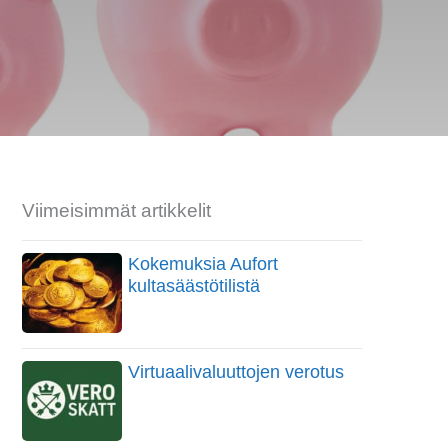
Viimeisimmät artikkelit
Kokemuksia Aufort
kultasäästötilistä
Virtuaalivaluuttojen verotus