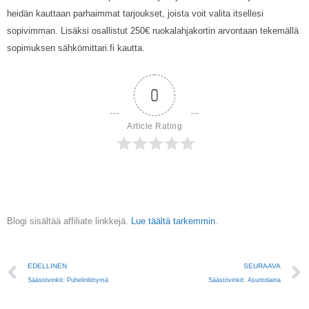
heidän kauttaan parhaimmat tarjoukset, joista voit valita itsellesi
sopivimman. Lisäksi osallistut 250€ ruokalahjakortin arvontaan tekemällä
sopimuksen sähkömittari.fi kautta.
0
Article Rating
Blogi sisältää affiliate linkkejä.
Lue täältä tarkemmin
.
Prev
EDELLINEN
SEURAAVA
Säästövinkit: Puhelinliittymä
Säästövinkit: Asuntolaina