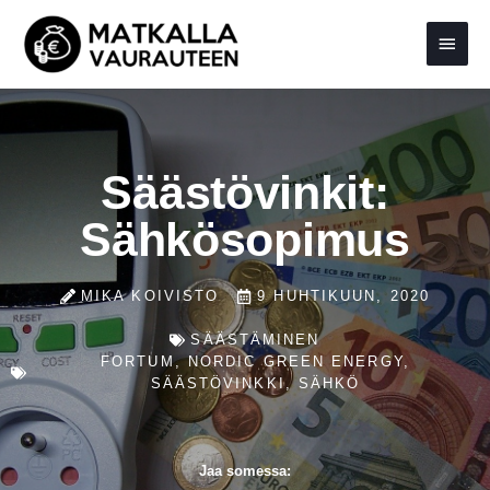
Siirry
Pääva
sisältöön
Säästövinkit:
Sähkösopimus
MIKA KOIVISTO
9 HUHTIKUUN, 2020
SÄÄSTÄMINEN
FORTUM
,
NORDIC GREEN ENERGY
,
SÄÄSTÖVINKKI
,
SÄHKÖ
Jaa somessa: