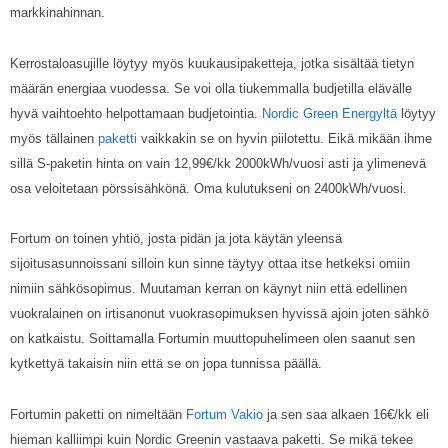
markkinahinnan.
Kerrostaloasujille löytyy myös kuukausipaketteja, jotka sisältää tietyn
määrän energiaa vuodessa. Se voi olla tiukemmalla budjetilla elävälle
hyvä vaihtoehto helpottamaan budjetointia.
Nordic Green Energyltä
löytyy
myös tällainen
paketti
vaikkakin se on hyvin piilotettu. Eikä mikään ihme
sillä S-paketin hinta on vain 12,99€/kk 2000kWh/vuosi asti ja ylimenevä
osa veloitetaan pörssisähkönä. Oma kulutukseni on 2400kWh/vuosi.
Fortum on toinen yhtiö, josta pidän ja jota käytän yleensä
sijoitusasunnoissani silloin kun sinne täytyy ottaa itse hetkeksi omiin
nimiin sähkösopimus. Muutaman kerran on käynyt niin että edellinen
vuokralainen on irtisanonut vuokrasopimuksen hyvissä ajoin joten sähkö
on katkaistu. Soittamalla Fortumin muuttopuhelimeen olen saanut sen
kytkettyä takaisin niin että se on jopa tunnissa päällä.
Fortumin paketti on nimeltään
Fortum Vakio
ja sen saa alkaen 16€/kk eli
hieman kalliimpi kuin Nordic Greenin vastaava paketti. Se mikä tekee