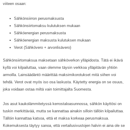
viiteen osaan:
Sähkönsiirron perusmaksusta
Sähkönsiirtomaksu kulutuksen mukaan
Sähköenergian perusmaksusta
Sähköenergian maksusta kulutuksen mukaan
Verot (Sähkövero + arvonlisävero)
Sähkönsiirtomaksua maksetaan sähköverkon ylläpidosta. Tätä ei ikävä
kyllä voi kilpailuttaa, vaan olemme täysin verkkoa ylläpitävän yhtiön
armoilla. Lainsäädäntö määrittää maksimikorotukset mitä siihen voi
tehdä. Verot ovat myös iso osa laskusta. Käytetty energia on se osuus,
joka voidaan ostaa miltä vain toimittajalta Suomesta.
Jos asut kaukolämmitetyssä kerrostaloasunnossa, sähkön käyttösi on
tuskin merkittävää, mutta se kannattaa ainakin silloin tällöin kilpailuttaa.
Tällöin kannattaa katsoa, että et maksa korkeaa perusmaksua.
Kokemuksesta täytyy sanoa, että vertailusivustojen halvin ei aina ole se