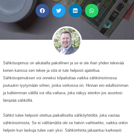
Sähkösopimus on aikalailla pakollinen ja se ei ole ihan yhden tekevää
kenen kanssa sen tekee ja sitä ei tule helposti ajateltua.
Sähkösopimuksen voi onneksi kilpailuttaa vaikka sähkönsiirrossa
joutuukin tyytymään siihen, jonka verkossa on. Hinnan ero edullisimman
ja kalleimman välillä voi olla valtava, joka näkyy etenkin jos asuntosi
lämpiää sähköllä.
Sähkö tulee helposti otettua paikalliselta sähköyhtiöltä, joka vastaa
sähkönsiirrosta. Se ei välttämättä ole se halvin vaihtoehto, vaikka onkin
helpoin kun laskuja tulee vain yksi. Sähkönhinta jakaantuu karkeasti