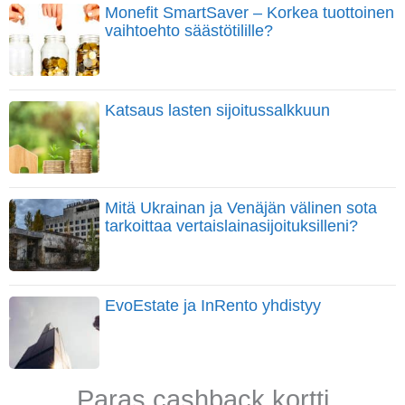
Monefit SmartSaver – Korkea tuottoinen
vaihtoehto säästötilille?
Katsaus lasten sijoitussalkkuun
Mitä Ukrainan ja Venäjän välinen sota
tarkoittaa vertaislainasijoituksilleni?
EvoEstate ja InRento yhdistyy
Paras cashback kortti