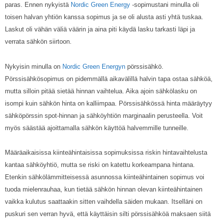
paras. Ennen nykyistä
Nordic Green Energy
-sopimustani minulla oli
toisen halvan yhtiön kanssa sopimus ja se oli alusta asti yhtä tuskaa.
Laskut oli vähän väliä väärin ja aina piti käydä lasku tarkasti läpi ja
verrata sähkön siirtoon.
Nykyisin minulla on
Nordic Green Energyn
pörssisähkö.
Pörssisähkösopimus on pidemmällä aikavälillä halvin tapa ostaa sähköä,
mutta silloin pitää sietää hinnan vaihtelua. Aika ajoin sähkölasku on
isompi kuin sähkön hinta on kalliimpaa. Pörssisähkössä hinta määräytyy
sähköpörssin spot-hinnan ja sähköyhtiön marginaalin perusteella. Voit
myös säästää ajoittamalla sähkön käyttöä halvemmille tunneille.
Määräaikaisissa kiinteähintaisissa sopimuksissa riskin hintavaihtelusta
kantaa sähköyhtiö, mutta se riski on katettu korkeampana hintana.
Etenkin sähkölämmitteisessä asunnossa kiinteähintainen sopimus voi
tuoda mielenrauhaa, kun tietää sähkön hinnan olevan kiinteähintainen
vaikka kulutus saattaakin sitten vaihdella säiden mukaan. Itselläni on
puskuri sen verran hyvä, että käyttäisin silti pörssisähköä maksaen siitä