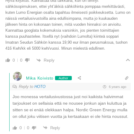
Hyvä kirjoitus. Kannattaa olla tarkkana, kun on tehnyt
sähkösopimuksen, ettei yht’äkkiä sähköhinta pomppaa merkittävästi,
kuten Lumo Energian osalta tapahtuu ilmeisesti poikkeuksetta. Lumo on
näissä vertailusivustoilla aina edullisimpana, mutta jo kuukauden
jälkeen hinta on kokonaan toinen, mitä vuoden hinnaksi on arvioitu.
Kannattaa googlata kokemuksia varsinkin, jos pienten toimittajien
kanssa puuhastelee. Itsellä nyt (vaihdoin Lumolta) kiinteä soppari
Imatran Seudun Sähkön kanssa 19,90 eur ilman perusmaksua, tuohon
416 Kwh/kk eli 5000 kwh/vuosi. Minun mielestä edullinen.
Reply
0
0
Mika Koivisto
Author
Reply to
HOTO
6 years ago
Joo monessa vertailusivustossa just noi kaikista halvimmat
tarjoukset on sellaisia että ne nousee jonkun ajan kuluttua ja
sitten se ei enää olekkaan halpa. Nordic Green Energy mulla
on ollut joku viitisen vuotta ja kertaakaan ei ole hinta noussut.
0
0
Reply