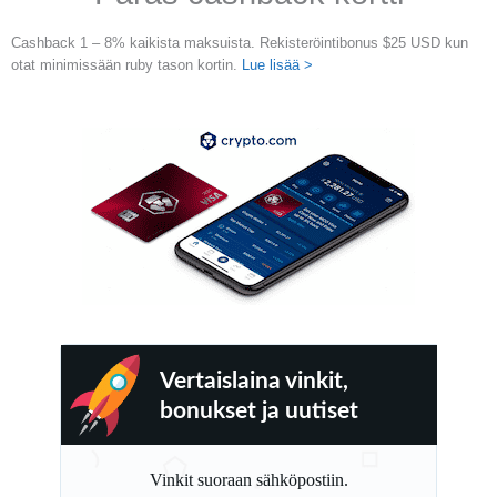
Cashback 1 – 8% kaikista maksuista. Rekisteröintibonus $25 USD kun
otat minimissään ruby tason kortin.
Lue lisää >
Vertaislaina vinkit,
bonukset ja uutiset
Vinkit suoraan sähköpostiin.