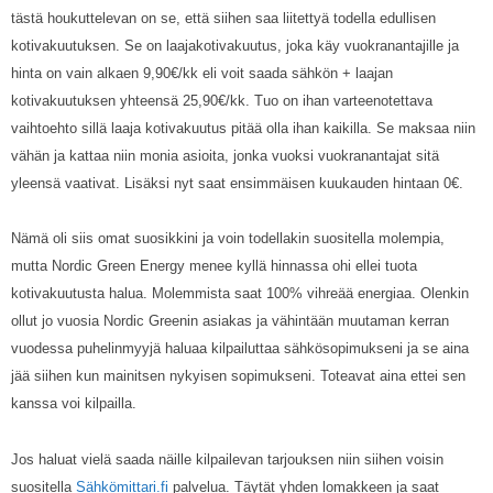
tästä houkuttelevan on se, että siihen saa liitettyä todella edullisen
kotivakuutuksen. Se on laajakotivakuutus, joka käy vuokranantajille ja
hinta on vain alkaen 9,90€/kk eli voit saada sähkön + laajan
kotivakuutuksen yhteensä 25,90€/kk. Tuo on ihan varteenotettava
vaihtoehto sillä laaja kotivakuutus pitää olla ihan kaikilla. Se maksaa niin
vähän ja kattaa niin monia asioita, jonka vuoksi vuokranantajat sitä
yleensä vaativat. Lisäksi nyt saat ensimmäisen kuukauden hintaan 0€.
Nämä oli siis omat suosikkini ja voin todellakin suositella molempia,
mutta Nordic Green Energy menee kyllä hinnassa ohi ellei tuota
kotivakuutusta halua. Molemmista saat 100% vihreää energiaa. Olenkin
ollut jo vuosia Nordic Greenin asiakas ja vähintään muutaman kerran
vuodessa puhelinmyyjä haluaa kilpailuttaa sähkösopimukseni ja se aina
jää siihen kun mainitsen nykyisen sopimukseni. Toteavat aina ettei sen
kanssa voi kilpailla.
Jos haluat vielä saada näille kilpailevan tarjouksen niin siihen voisin
suositella
Sähkömittari.fi
palvelua. Täytät yhden lomakkeen ja saat