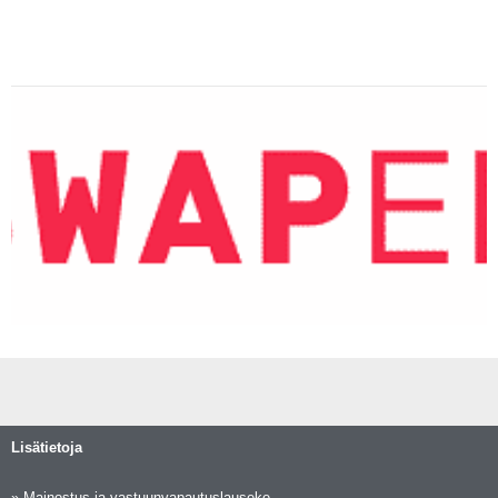
Lisätietoja
»
Mainostus ja vastuunvapautuslauseke