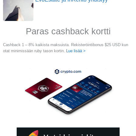
Paras cashback kortti
Cashback 1 – 8% kaikista maksuista. Rekisteröintibonus $25 USD kun
otat minimissään ruby tason kortin.
Lue lisää >