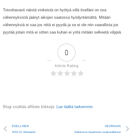
Toivottavasti näistä vinkeistä on hyötyä sillä itselläni on osa
vähennyksistä jäänyt aikojen saatossa hyödyntämättä. Mitään
vähennyksiä ei saa jos niitä ei pyydä ja se ei ole niin vaarallista jos
pyytää jotain mitä ei sitten saa kuhan ei yritä mitään selkeetä vilppiä.
0
Article Rating
Blogi sisältää affiliate linkkejä.
Lue täältä tarkemmin
.
Prev
EDELLINEN
SEURAAVA
2016 Q1 tilinpäätös
Velkavivun lisääminen osakesalkkuun