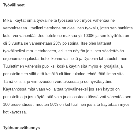
Työvälineet
Mikäli käytät omia työvälineitä työssäsi voit myös vähentää ne
verotuksessa. Itselleni tietokone on oleellinen työkalu, joten sen hankinta
kulut voi vähentää. Jos tietokone maksaa yli 1000€ ja sen käyttöikä on
oli 3 vuotta se vähennetään 25% poistoina. Itse olen laittanut
työvälineiksi mm. tietokoneen, erillisen näytön ja siihen säädettävän
ergonomisen jalusta, tietoliikenne välineitä ja Dysonin lattiatuulettimen.
Tuulettimen vähensin puoliksi koska käytin sitä myös ei työajalla ja
perustelin sen sillä että kesällä oli liian tukalaa tehdä töitä ilman sitä.
Tämä oli siis jo viimevuoden verotuksessa ja se hyväksyttiin.
Käytännössä mitä vaan voi laittaa työvälineeksi jos sen käyttö on
perusteltua ja jos käytät sitä vain ja ainoastaan töissä voit vähentää sen
100 prosenttisesti muuten 50% on kohtuullinen jos sitä käytetään myös
kotikäytössä.
Työhuonevähennys