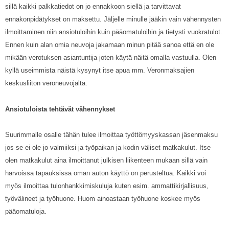
sillä kaikki palkkatiedot on jo ennakkoon siellä ja tarvittavat
ennakonpidätykset on maksettu. Jäljelle minulle jääkin vain vähennysten
ilmoittaminen niin ansiotuloihin kuin pääomatuloihin ja tietysti vuokratulot.
Ennen kuin alan omia neuvoja jakamaan minun pitää sanoa että en ole
mikään verotuksen asiantuntija joten käytä näitä omalla vastuulla. Olen
kyllä useimmista näistä kysynyt itse apua mm. Veronmaksajien
keskusliiton veroneuvojalta.
Ansiotuloista tehtävät vähennykset
Suurimmalle osalle tähän tulee ilmoittaa työttömyyskassan jäsenmaksu
jos se ei ole jo valmiiksi ja työpaikan ja kodin väliset matkakulut. Itse
olen matkakulut aina ilmoittanut julkisen liikenteen mukaan sillä vain
harvoissa tapauksissa oman auton käyttö on perusteltua. Kaikki voi
myös ilmoittaa tulonhankkimiskuluja kuten esim. ammattikirjallisuus,
työvälineet ja työhuone. Huom ainoastaan työhuone koskee myös
pääomatuloja.