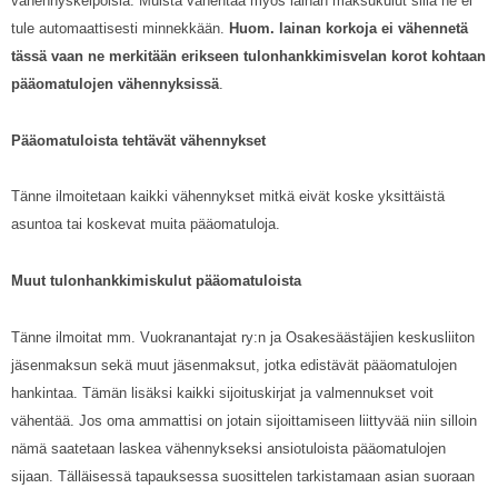
vähennyskelpoisia. Muista vähentää myös lainan maksukulut sillä ne ei
tule automaattisesti minnekkään.
Huom. lainan korkoja ei vähennetä
tässä vaan ne merkitään erikseen tulonhankkimisvelan korot kohtaan
pääomatulojen vähennyksissä
.
Pääomatuloista tehtävät vähennykset
Tänne ilmoitetaan kaikki vähennykset mitkä eivät koske yksittäistä
asuntoa tai koskevat muita pääomatuloja.
Muut tulonhankkimiskulut pääomatuloista
Tänne ilmoitat mm. Vuokranantajat ry:n ja Osakesäästäjien keskusliiton
jäsenmaksun sekä muut jäsenmaksut, jotka edistävät pääomatulojen
hankintaa. Tämän lisäksi kaikki sijoituskirjat ja valmennukset voit
vähentää. Jos oma ammattisi on jotain sijoittamiseen liittyvää niin silloin
nämä saatetaan laskea vähennykseksi ansiotuloista pääomatulojen
sijaan. Tälläisessä tapauksessa suosittelen tarkistamaan asian suoraan