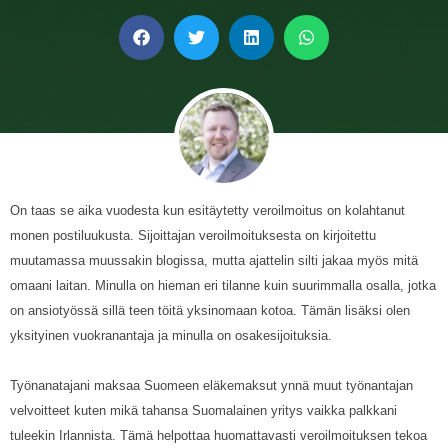
On taas se aika vuodesta kun esitäytetty veroilmoitus on kolahtanut
monen postiluukusta. Sijoittajan veroilmoituksesta on kirjoitettu
muutamassa muussakin blogissa, mutta ajattelin silti jakaa myös mitä
omaani laitan. Minulla on hieman eri tilanne kuin suurimmalla osalla, jotka
on ansiotyössä sillä teen töitä yksinomaan kotoa. Tämän lisäksi olen
yksityinen vuokranantaja ja minulla on osakesijoituksia.
Työnanatajani maksaa Suomeen eläkemaksut ynnä muut työnantajan
velvoitteet kuten mikä tahansa Suomalainen yritys vaikka palkkani
tuleekin Irlannista. Tämä helpottaa huomattavasti veroilmoituksen tekoa