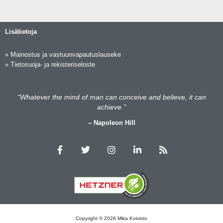
Lisätietoja
»
Mainostus ja vastuunvapautuslauseke
»
Tietosuoja- ja rekisteriseloste
"Whatever the mind of man can conceive and believe, it can
achieve."
– Napoleon Hill
F
T
I
L
R
a
w
n
i
s
c
i
s
n
s
e
t
t
k
b
t
a
e
o
e
g
d
o
r
r
i
k
a
n
m
Copyright © 2026 Mika Koivisto