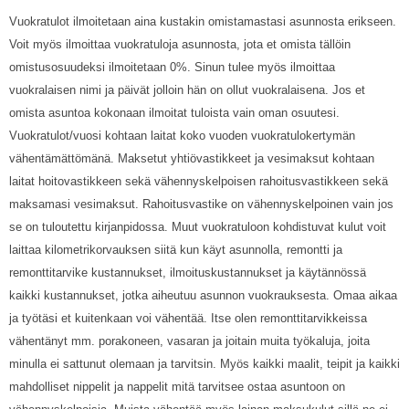
Vuokratulot ilmoitetaan aina kustakin omistamastasi asunnosta erikseen.
Voit myös ilmoittaa vuokratuloja asunnosta, jota et omista tällöin
omistusosuudeksi ilmoitetaan 0%. Sinun tulee myös ilmoittaa
vuokralaisen nimi ja päivät jolloin hän on ollut vuokralaisena. Jos et
omista asuntoa kokonaan ilmoitat tuloista vain oman osuutesi.
Vuokratulot/vuosi kohtaan laitat koko vuoden vuokratulokertymän
vähentämättömänä. Maksetut yhtiövastikkeet ja vesimaksut kohtaan
laitat hoitovastikkeen sekä vähennyskelpoisen rahoitusvastikkeen sekä
maksamasi vesimaksut. Rahoitusvastike on vähennyskelpoinen vain jos
se on tuloutettu kirjanpidossa. Muut vuokratuloon kohdistuvat kulut voit
laittaa kilometrikorvauksen siitä kun käyt asunnolla, remontti ja
remonttitarvike kustannukset, ilmoituskustannukset ja käytännössä
kaikki kustannukset, jotka aiheutuu asunnon vuokrauksesta. Omaa aikaa
ja työtäsi et kuitenkaan voi vähentää. Itse olen remonttitarvikkeissa
vähentänyt mm. porakoneen, vasaran ja joitain muita työkaluja, joita
minulla ei sattunut olemaan ja tarvitsin. Myös kaikki maalit, teipit ja kaikki
mahdolliset nippelit ja nappelit mitä tarvitsee ostaa asuntoon on