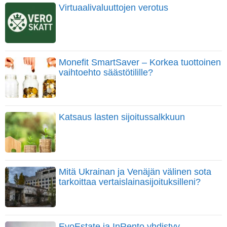
Virtuaalivaluuttojen verotus
Monefit SmartSaver – Korkea tuottoinen
vaihtoehto säästötilille?
Katsaus lasten sijoitussalkkuun
Mitä Ukrainan ja Venäjän välinen sota
tarkoittaa vertaislainasijoituksilleni?
EvoEstate ja InRento yhdistyy