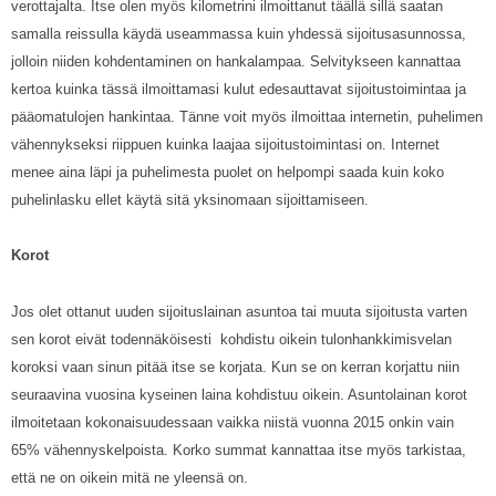
verottajalta. Itse olen myös kilometrini ilmoittanut täällä sillä saatan
samalla reissulla käydä useammassa kuin yhdessä sijoitusasunnossa,
jolloin niiden kohdentaminen on hankalampaa. Selvitykseen kannattaa
kertoa kuinka tässä ilmoittamasi kulut edesauttavat sijoitustoimintaa ja
pääomatulojen hankintaa. Tänne voit myös ilmoittaa internetin, puhelimen
vähennykseksi riippuen kuinka laajaa sijoitustoimintasi on. Internet
menee aina läpi ja puhelimesta puolet on helpompi saada kuin koko
puhelinlasku ellet käytä sitä yksinomaan sijoittamiseen.
Korot
Jos olet ottanut uuden sijoituslainan asuntoa tai muuta sijoitusta varten
sen korot eivät todennäköisesti kohdistu oikein tulonhankkimisvelan
koroksi vaan sinun pitää itse se korjata. Kun se on kerran korjattu niin
seuraavina vuosina kyseinen laina kohdistuu oikein. Asuntolainan korot
ilmoitetaan kokonaisuudessaan vaikka niistä vuonna 2015 onkin vain
65% vähennyskelpoista. Korko summat kannattaa itse myös tarkistaa,
että ne on oikein mitä ne yleensä on.