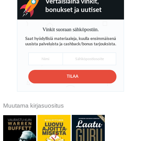
Vertaislaina vinkit,
bonukset ja uutiset
Vinkit suoraan sähköpostiin.
Saat hyödyllisiä materiaaleja, kuulla ensimmäisenä
uusista palveluista ja cashback/bonus tarjouksista.
TILAA
Muutama kirjasuositus