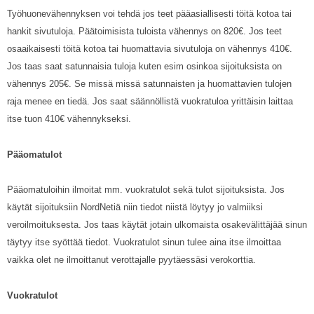
Työhuonevähennyksen voi tehdä jos teet pääasiallisesti töitä kotoa tai
hankit sivutuloja. Päätoimisista tuloista vähennys on 820€. Jos teet
osaaikaisesti töitä kotoa tai huomattavia sivutuloja on vähennys 410€.
Jos taas saat satunnaisia tuloja kuten esim osinkoa sijoituksista on
vähennys 205€. Se missä missä satunnaisten ja huomattavien tulojen
raja menee en tiedä. Jos saat säännöllistä vuokratuloa yrittäisin laittaa
itse tuon 410€ vähennykseksi.
Pääomatulot
Pääomatuloihin ilmoitat mm. vuokratulot sekä tulot sijoituksista. Jos
käytät sijoituksiin NordNetiä niin tiedot niistä löytyy jo valmiiksi
veroilmoituksesta. Jos taas käytät jotain ulkomaista osakevälittäjää sinun
täytyy itse syöttää tiedot. Vuokratulot sinun tulee aina itse ilmoittaa
vaikka olet ne ilmoittanut verottajalle pyytäessäsi verokorttia.
Vuokratulot