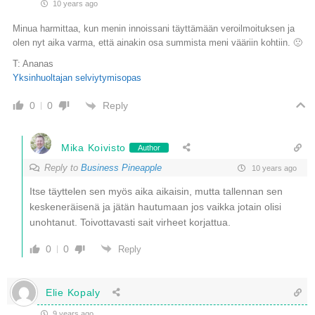
10 years ago
Minua harmittaa, kun menin innoissani täyttämään veroilmoituksen ja
olen nyt aika varma, että ainakin osa summista meni vääriin kohtiin. 🙁
T: Ananas
Yksinhuoltajan selviytymisopas
Reply
0
0
Mika Koivisto
Author
Reply to
Business Pineapple
10 years ago
Itse täyttelen sen myös aika aikaisin, mutta tallennan sen
keskeneräisenä ja jätän hautumaan jos vaikka jotain olisi
unohtanut. Toivottavasti sait virheet korjattua.
0
0
Reply
Elie Kopaly
9 years ago