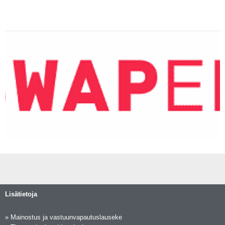
Lisätietoja
»
Mainostus ja vastuunvapautuslauseke