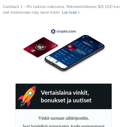
Cashback 1 – 8% kaikista maksuista. Rekisteröintibonus $25 USD kun
otat minimissään ruby tason kortin.
Lue lisää >
Vertaislaina vinkit,
bonukset ja uutiset
Vinkit suoraan sähköpostiin.
Saat hyödyllisiä materiaaleja, kuulla ensimmäisenä