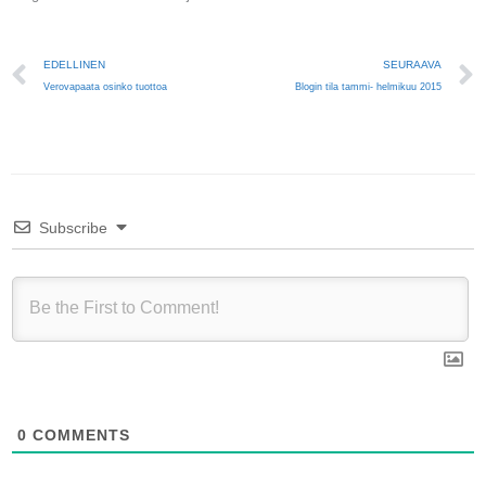
Prev
EDELLINEN
SEURAAVA
Verovapaata osinko tuottoa
Blogin tila tammi- helmikuu 2015
Subscribe
0
COMMENTS