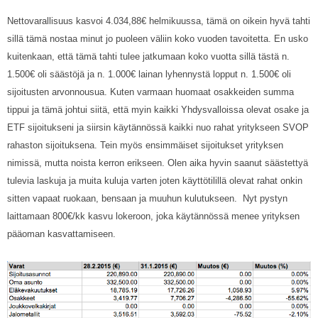
Nettovarallisuus kasvoi 4.034,88€ helmikuussa, tämä on oikein hyvä tahti
sillä tämä nostaa minut jo puoleen väliin koko vuoden tavoitetta. En usko
kuitenkaan, että tämä tahti tulee jatkumaan koko vuotta sillä tästä n.
1.500€ oli säästöjä ja n. 1.000€ lainan lyhennystä lopput n. 1.500€ oli
sijoitusten arvonnousua. Kuten varmaan huomaat osakkeiden summa
tippui ja tämä johtui siitä, että myin kaikki Yhdysvalloissa olevat osake ja
ETF sijoitukseni ja siirsin käytännössä kaikki nuo rahat yritykseen SVOP
rahaston sijoituksena. Tein myös ensimmäiset sijoitukset yrityksen
nimissä, mutta noista kerron erikseen. Olen aika hyvin saanut säästettyä
tulevia laskuja ja muita kuluja varten joten käyttötilillä olevat rahat onkin
sitten vapaat ruokaan, bensaan ja muuhun kulutukseen. Nyt pystyn
laittamaan 800€/kk kasvu lokeroon, joka käytännössä menee yrityksen
pääoman kasvattamiseen.