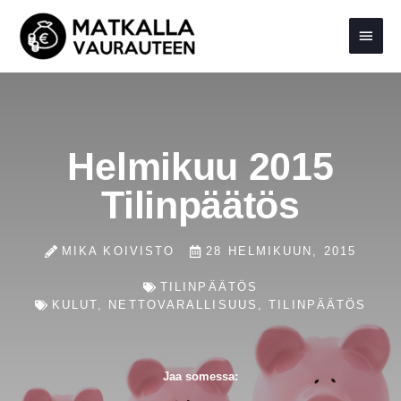
Siirry
Pääva
sisältöön
Helmikuu 2015
Tilinpäätös
MIKA KOIVISTO
28 HELMIKUUN, 2015
TILINPÄÄTÖS
KULUT
,
NETTOVARALLISUUS
,
TILINPÄÄTÖS
Jaa somessa: