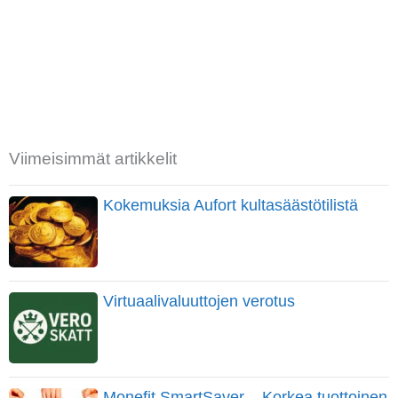
Viimeisimmät artikkelit
Kokemuksia Aufort kultasäästötilistä
Virtuaalivaluuttojen verotus
Monefit SmartSaver – Korkea tuottoinen