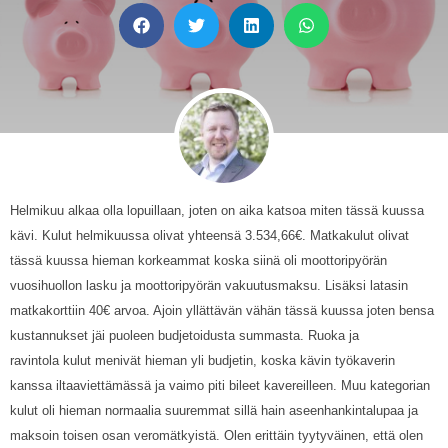
Helmikuu alkaa olla lopuillaan, joten on aika katsoa miten tässä kuussa
kävi. Kulut helmikuussa olivat yhteensä
3.534,66€. Matkakulut olivat
tässä kuussa hieman korkeammat koska siinä oli moottoripyörän
vuosihuollon lasku ja moottoripyörän vakuutusmaksu. Lisäksi latasin
matkakorttiin 40€ arvoa. Ajoin yllättävän vähän tässä kuussa joten bensa
kustannukset jäi puoleen budjetoidusta summasta. Ruoka ja
ravintola kulut menivät hieman yli budjetin, koska kävin työkaverin
kanssa iltaaviettämässä ja vaimo piti bileet kavereilleen. Muu kategorian
kulut oli hieman normaalia suuremmat sillä hain aseenhankintalupaa ja
maksoin toisen osan veromätkyistä. Olen erittäin tyytyväinen, että olen