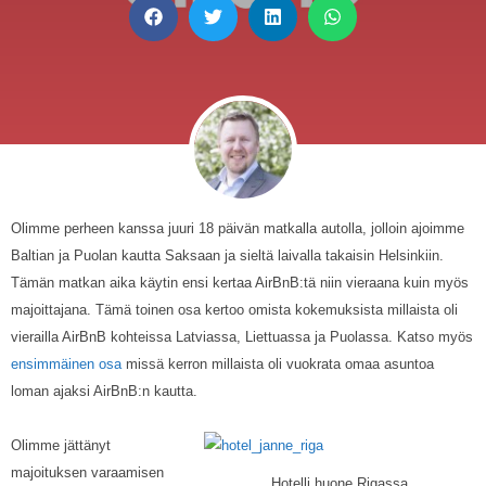
Olimme perheen kanssa juuri 18 päivän matkalla autolla, jolloin ajoimme
Baltian ja Puolan kautta Saksaan ja sieltä laivalla takaisin Helsinkiin.
Tämän matkan aika käytin ensi kertaa AirBnB:tä niin vieraana kuin myös
majoittajana. Tämä toinen osa kertoo omista kokemuksista millaista oli
vierailla AirBnB kohteissa Latviassa, Liettuassa ja Puolassa. Katso myös
ensimmäinen osa
missä kerron millaista oli vuokrata omaa asuntoa
loman ajaksi AirBnB:n kautta.
Olimme jättänyt
majoituksen varaamisen
Hotelli huone Rigassa