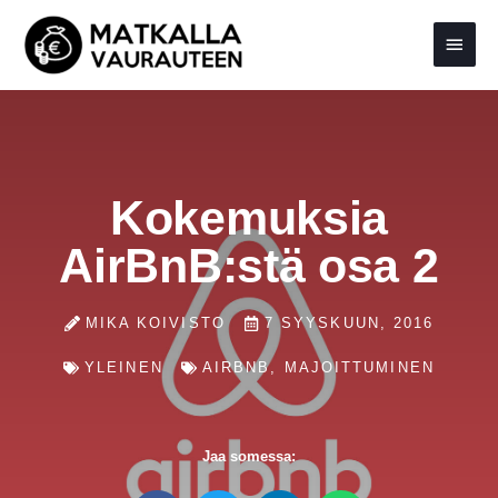
Siirry
Pääva
sisältöön
Kokemuksia
AirBnB:stä osa 2
MIKA KOIVISTO
7 SYYSKUUN, 2016
YLEINEN
AIRBNB
,
MAJOITTUMINEN
Jaa somessa: