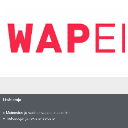
Lisätietoja
»
Mainostus ja vastuunvapautuslauseke
»
Tietosuoja- ja rekisteriseloste