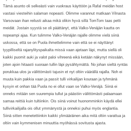
Tämä asunto oli selkeästi vain vuokraus käyttöön ja Rafal meidän host
vastasi viesteihin salaman nopeasti. Olimme varannut matkaan Vilnasta
Varsovaan ihan reilusti aikaa mikä olikin hyvä sillä TomTom taas petti
meidät. Jostain syystä se oli päättänyt, että Valko-Venäjän kautta on
nopeampi ajaa. Kun tulimme Valko-Venäjän rajalle olimme vielä siinä
uskossa, että se on Puola ihmettelimme vain että se ei näyttänyt
tyypilliseltä rajanylityspaikalta missä vaan ajetaan läpi, mutta siellä oli
kaikki puomit auki ja valot paloi vihreenä eikä ketään näkynyt missään,
joten ajoin hitaasti suoraan tullin läpi pysähtymättä. No johan sieltä ryntäs
porukkaa ulos ja välittömästi tajusin et nyt oltiin väärällä rajalla. Noh ei
muuta kuin pakkia vaan ja passit tulli virkailijan kouraan ja tyhmänä
kysyin et onhan tää Puola no ei ollut vaan se Valko-Venäjä. Siinä ei
onneks mitään sen suurempia tullut ja päästiin välittömästi palaamaan
samaa reittiä kuin tultiinkin. Ois siinä voinut huonomminkin käydä ellei
tullivirkailijalla ois ollut ymmärrystä ja onneksi puhui myös englantia.
Siinä sitten menetettiinkin kaikki ylimääräinen aika mitä oltiin varattua ja
oltiin vain kymmenisen minuuttia myöhässä sovitusta ajasta.