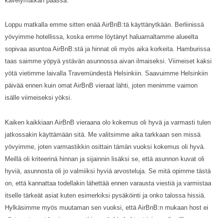
kävelymatkan päässä.
Loppu matkalla emme sitten enää AirBnB:tä käyttänytkään. Berliinissä
yövyimme hotellissa, koska emme löytänyt haluamaltamme alueelta
sopivaa asuntoa AirBnB:stä ja hinnat oli myös aika korkeita. Hamburissa
taas saimme yöpyä ystävän asunnossa aivan ilmaiseksi. Viimeiset kaksi
yötä vietimme laivalla Travemündestä Helsinkiin. Saavuimme Helsinkiin
päivää ennen kuin omat AirBnB vieraat lähti, joten menimme vaimon
isälle viimeiseksi yöksi.
Kaiken kaikkiaan AirBnB vieraana olo kokemus oli hyvä ja varmasti tulen
jatkossakin käyttämään sitä. Me valitsimme aika tarkkaan sen missä
yövyimme, joten varmastikkin osittain tämän vuoksi kokemus oli hyvä.
Meillä oli kriteerinä hinnan ja sijainnin lisäksi se, että asunnon kuvat oli
hyviä, asunnosta oli jo valmiiksi hyviä arvosteluja. Se mitä opimme tästä
on, että kannattaa todellakin lähettää ennen varausta viestiä ja varmistaa
itselle tärkeät asiat kuten esimerkiksi pysäköinti ja onko talossa hissiä.
Hylkäsimme myös muutaman sen vuoksi, että AirBnB:n mukaan host ei