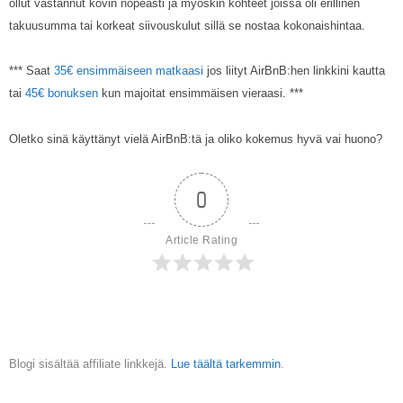
ollut vastannut kovin nopeasti ja myöskin kohteet joissa oli erillinen
takuusumma tai korkeat siivouskulut sillä se nostaa kokonaishintaa.
*** Saat
35€ ensimmäiseen matkaasi
jos liityt AirBnB:hen linkkini kautta
tai
45€ bonuksen
kun majoitat ensimmäisen vieraasi. ***
Oletko sinä käyttänyt vielä AirBnB:tä ja oliko kokemus hyvä vai huono?
0
Article Rating
Blogi sisältää affiliate linkkejä.
Lue täältä tarkemmin
.