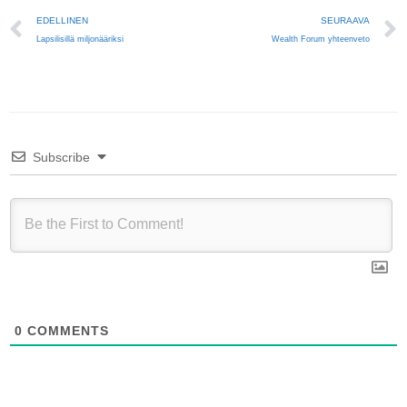
Prev
EDELLINEN
SEURAAVA
Lapsilisillä miljonääriksi
Wealth Forum yhteenveto
Subscribe
0
COMMENTS