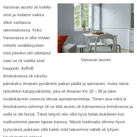
Varsovan asunto oli todella
siisti ja moderni vaikka
olikin vanhassa
rakennuksessa. Koko
Varsovassa ei ollut mitään
viitteitä venäläisyyteen
mitä jotenkin olin odottanut
Varsovan asunto
vaan se oli todella siisti
kaupunki. AirBnB
ilmoituksessa oli ruksittu
palveluiksi ilmainen pysäköinti paikan päällä ja aamiainen, mutta nämä
tarkoittikin katupysäköintiä, joka oli ilmainen klo 18 – 08 ja talon
sisäänkäynnin vieressä olevaa aamiaisravintolaa. Toinen asia mikä ei
ilmoituksesta selvinnyt oli se että asunto oli kolmannessa kerroksessa ja
siellä ei ole hissiä. Tämä tietysti olisi ollut hyvä tietää etukäteen kun
matkustimme pienen lapsen kanssa. Näistä huolimatta olimme hyvin
tyytyväisiä paikkaan sillä kaikki mitä halusimme nähdä oli lyhyen