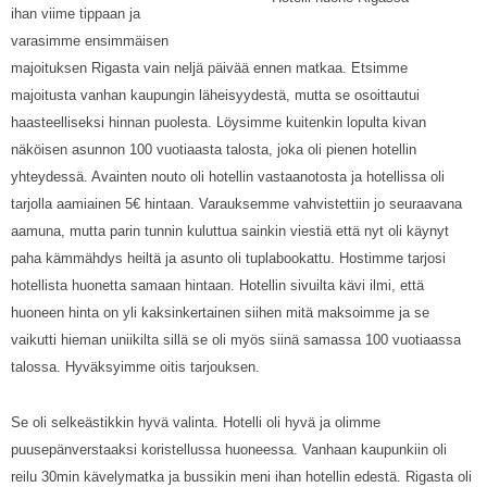
ihan viime tippaan ja
varasimme ensimmäisen
majoituksen Rigasta vain neljä päivää ennen matkaa. Etsimme
majoitusta vanhan kaupungin läheisyydestä, mutta se osoittautui
haasteelliseksi hinnan puolesta. Löysimme kuitenkin lopulta kivan
näköisen asunnon 100 vuotiaasta talosta, joka oli pienen hotellin
yhteydessä. Avainten nouto oli hotellin vastaanotosta ja hotellissa oli
tarjolla aamiainen 5€ hintaan. Varauksemme vahvistettiin jo seuraavana
aamuna, mutta parin tunnin kuluttua sainkin viestiä että nyt oli käynyt
paha kämmähdys heiltä ja asunto oli tuplabookattu. Hostimme tarjosi
hotellista huonetta samaan hintaan. Hotellin sivuilta kävi ilmi, että
huoneen hinta on yli kaksinkertainen siihen mitä maksoimme ja se
vaikutti hieman uniikilta sillä se oli myös siinä samassa 100 vuotiaassa
talossa. Hyväksyimme oitis tarjouksen.
Se oli selkeästikkin hyvä valinta. Hotelli oli hyvä ja olimme
puusepänverstaaksi koristellussa huoneessa. Vanhaan kaupunkiin oli
reilu 30min kävelymatka ja bussikin meni ihan hotellin edestä. Rigasta oli