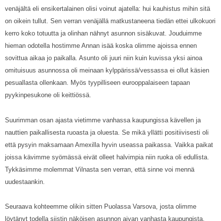
venäjältä eli ensikertalainen olisi voinut ajatella: hui kauhistus mihin sitä
on oikein tullut. Sen verran venäjällä matkustaneena tiedän ettei ulkokuori
kerro koko totuutta ja olinhan nähnyt asunnon sisäkuvat. Jouduimme
hieman odotella hostimme Annan isää koska olimme ajoissa ennen
sovittua aikaa jo paikalla. Asunto oli juuri niin kuin kuvissa yksi ainoa
omituisuus asunnossa oli meinaan kylppärissä/vessassa ei ollut käsien
pesuallasta ollenkaan. Myös tyypilliseen eurooppalaiseen tapaan
pyykinpesukone oli keittiössä.
Suurimman osan ajasta vietimme vanhassa kaupungissa kävellen ja
nauttien paikallisesta ruoasta ja oluesta. Se mikä yllätti positiivisesti oli
että pysyin maksamaan Amexilla hyvin useassa paikassa. Vaikka paikat
joissa kävimme syömässä eivät olleet halvimpia niin ruoka oli edullista.
Tykkäsimme molemmat Vilnasta sen verran, että sinne voi mennä
uudestaankin.
Seuraava kohteemme olikin sitten Puolassa Varsova, josta olimme
löytänyt todella siistin näköisen asunnon aivan vanhasta kaupungista.