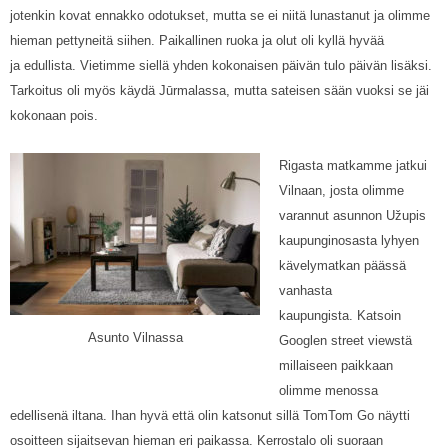
jotenkin kovat ennakko odotukset, mutta se ei niitä lunastanut ja olimme
hieman pettyneitä siihen. Paikallinen ruoka ja olut oli kyllä hyvää
ja edullista. Vietimme siellä yhden kokonaisen päivän tulo päivän lisäksi.
Tarkoitus oli myös käydä Jūrmalassa, mutta sateisen sään vuoksi se jäi
kokonaan pois.
Rigasta matkamme jatkui
Vilnaan, josta olimme
varannut asunnon Užupis
kaupunginosasta lyhyen
kävelymatkan päässä
vanhasta
kaupungista. Katsoin
Asunto Vilnassa
Googlen street viewstä
millaiseen paikkaan
olimme menossa
edellisenä iltana. Ihan hyvä että olin katsonut sillä TomTom Go näytti
osoitteen sijaitsevan hieman eri paikassa. Kerrostalo oli suoraan