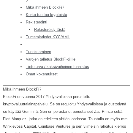
Mikä ihmeen BlockFi?
Korko tuottoa kryptoista
Rekisteröinti
Rekisteröidy tästä
Tuntemistiedot KYC/AML
Tunnistaminen
Varojen talletus BlockFi-tilille
Tietoturva / kaksivaiheinen tunnistus
Omat kokemukset
Mikä ihmeen BlockFi?
BlockFi on vuonna 2017 Yhdysvalloissa perustettu
kryptovaluuttalainapalvelu. Se on reguloitu Yhdysvalloissa ja custodynä
se käyttää Gemini:ä. Sen on perustanut perustaneet Zac Prince sekä
Flori Marquez, jotka on edelleen yhtiön johdossa. Taustalla on myös mm.
Winklevoss Capital, Coinbase Ventures ja sen viimeisin rahoitus kierros