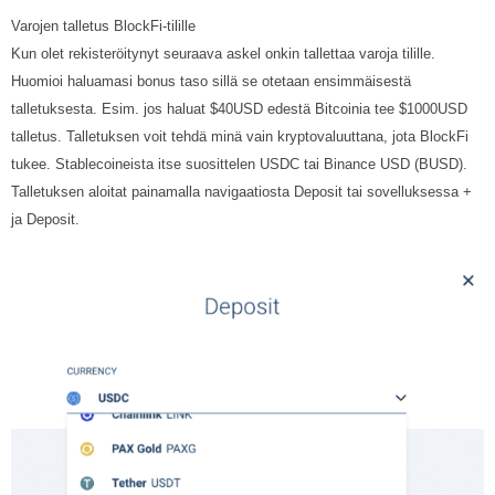
Varojen talletus BlockFi-tilille
Kun olet rekisteröitynyt seuraava askel onkin tallettaa varoja tilille.
Huomioi haluamasi bonus taso sillä se otetaan ensimmäisestä
talletuksesta. Esim. jos haluat $40USD edestä Bitcoinia tee $1000USD
talletus. Talletuksen voit tehdä minä vain kryptovaluuttana, jota BlockFi
tukee. Stablecoineista itse suosittelen USDC tai Binance USD (BUSD).
Talletuksen aloitat painamalla navigaatiosta Deposit tai sovelluksessa +
ja Deposit.