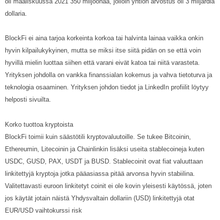
oli maaliskuussa 2021 350 miljoonaa, jolloin yhtiön arvostus oli 3 miljardia
dollaria.
BlockFi ei aina tarjoa korkeinta korkoa tai halvinta lainaa vaikka onkin
hyvin kilpailukykyinen, mutta se miksi itse siitä pidän on se että voin
hyvillä mielin luottaa siihen että varani eivät katoa tai niitä varasteta.
Yrityksen johdolla on vankka finanssialan kokemus ja vahva tietoturva ja
teknologia osaaminen. Yrityksen johdon tiedot ja LinkedIn profiilit löytyy
helposti sivuilta.
Korko tuottoa kryptoista
BlockFi toimii kuin säästötili kryptovaluutoille. Se tukee Bitcoinin,
Ethereumin, Litecoinin ja Chainlinkin lisäksi useita stablecoineja kuten
USDC, GUSD, PAX, USDT ja BUSD. Stablecoinit ovat fiat valuuttaan
linkitettyjä kryptoja jotka pääasiassa pitää arvonsa hyvin stabiilina.
Valitettavasti euroon linkitetyt coinit ei ole kovin yleisesti käytössä, joten
jos käytät jotain näistä Yhdysvaltain dollariin (USD) linkitettyjä otat
EUR/USD vaihtokurssi risk