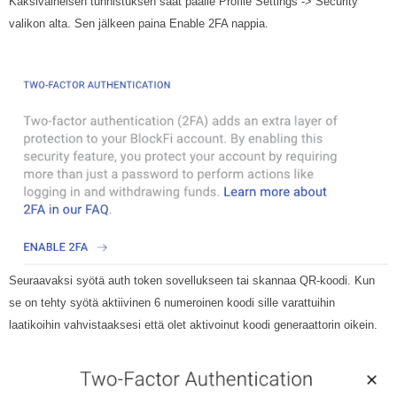
Kaksivaiheisen tunnistuksen saat päälle Profile Settings -> Security
valikon alta. Sen jälkeen paina Enable 2FA nappia.
Seuraavaksi syötä auth token sovellukseen tai skannaa QR-koodi. Kun
se on tehty syötä aktiivinen 6 numeroinen koodi sille varattuihin
laatikoihin vahvistaaksesi että olet aktivoinut koodi generaattorin oikein.