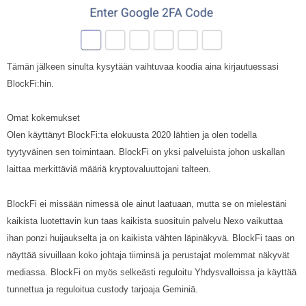
Tämän jälkeen sinulta kysytään vaihtuvaa koodia aina kirjautuessasi
BlockFi:hin.
Omat kokemukset
Olen käyttänyt BlockFi:ta elokuusta 2020 lähtien ja olen todella
tyytyväinen sen toimintaan. BlockFi on yksi palveluista johon uskallan
laittaa merkittäviä määriä kryptovaluuttojani talteen.
BlockFi ei missään nimessä ole ainut laatuaan, mutta se on mielestäni
kaikista luotettavin kun taas kaikista suosituin palvelu Nexo vaikuttaa
ihan ponzi huijaukselta ja on kaikista vähten läpinäkyvä. BlockFi taas on
näyttää sivuillaan koko johtaja tiiminsä ja perustajat molemmat näkyvät
mediassa. BlockFi on myös selkeästi reguloitu Yhdysvalloissa ja käyttää
tunnettua ja reguloitua custody tarjoaja Geminiä.