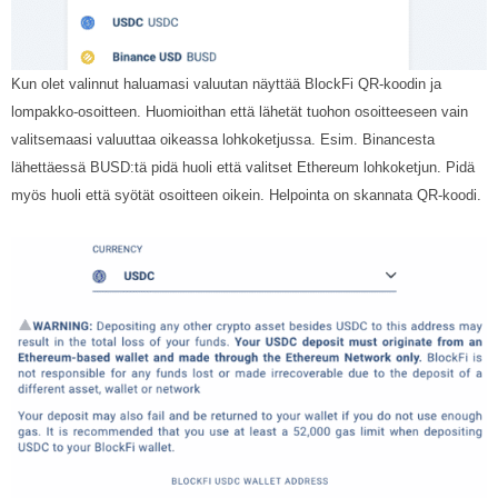
Kun olet valinnut haluamasi valuutan näyttää BlockFi QR-koodin ja
lompakko-osoitteen. Huomioithan että lähetät tuohon osoitteeseen vain
valitsemaasi valuuttaa oikeassa lohkoketjussa. Esim. Binancesta
lähettäessä BUSD:tä pidä huoli että valitset Ethereum lohkoketjun. Pidä
myös huoli että syötät osoitteen oikein. Helpointa on skannata QR-koodi.