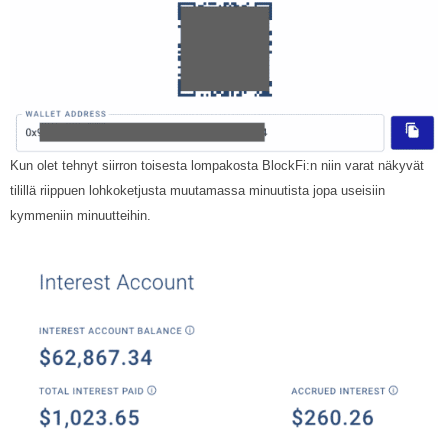
Kun olet tehnyt siirron toisesta lompakosta BlockFi:n niin varat näkyvät
tilillä riippuen lohkoketjusta muutamassa minuutista jopa useisiin
kymmeniin minuutteihin.