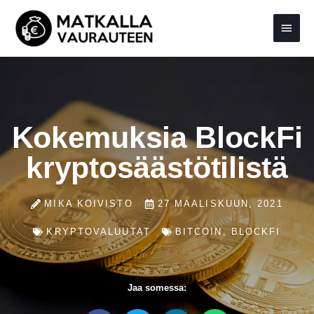
Siirry
Pääva
sisältöön
Kokemuksia BlockFi
kryptosäästötilistä
MIKA KOIVISTO
27 MAALISKUUN, 2021
KRYPTOVALUUTAT
BITCOIN
,
BLOCKFI
Jaa somessa: