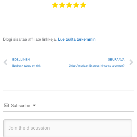
Blogi sisältää affiliate linkkejä.
Lue täältä tarkemmin
.
Prev
EDELLINEN
SEURAAVA
Buyback takuu on rikki
Onko American Express hintansa arvoinen?
Subscribe