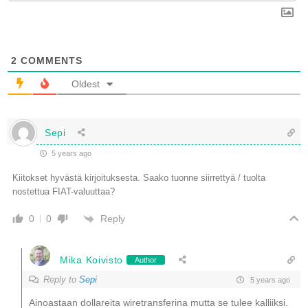
2
COMMENTS
Oldest
Sepi
5 years ago
Kiitokset hyvästä kirjoituksesta. Saako tuonne siirrettyä / tuolta
nostettua FIAT-valuuttaa?
Reply
0
0
Mika Koivisto
Author
Reply to
Sepi
5 years ago
Ainoastaan dollareita wiretransferina mutta se tulee kalliiksi.