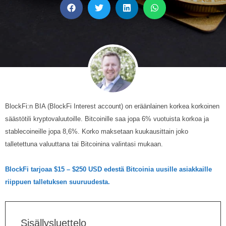
BlockFi:n BIA (BlockFi Interest account) on eräänlainen korkea korkoinen
säästötili kryptovaluutoille. Bitcoinille saa jopa 6% vuotuista korkoa ja
stablecoineille jopa 8,6%. Korko maksetaan kuukausittain joko
talletettuna valuuttana tai Bitcoinina valintasi mukaan.
BlockFi tarjoaa $15 – $250 USD edestä Bitcoinia uusille asiakkaille
riippuen talletuksen suuruudesta.
Sisällysluettelo