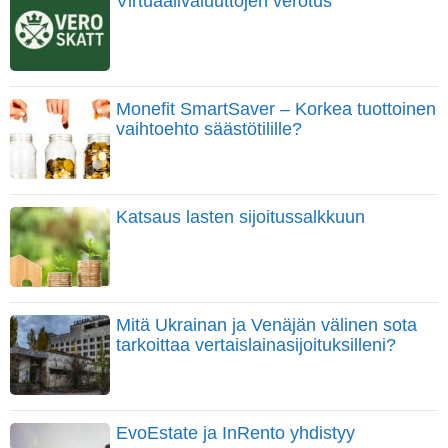
Virtuaalivaluuttojen verotus
Monefit SmartSaver – Korkea tuottoinen
vaihtoehto säästötilille?
Katsaus lasten sijoitussalkkuun
Mitä Ukrainan ja Venäjän välinen sota
tarkoittaa vertaislainasijoituksilleni?
EvoEstate ja InRento yhdistyy