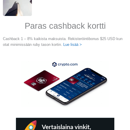
Paras cashback kortti
Cashback 1 – 8% kaikista maksuista. Rekisteröintibonus $25 USD kun
otat minimissään ruby tason kortin.
Lue lisää >
Vertaislaina vinkit,