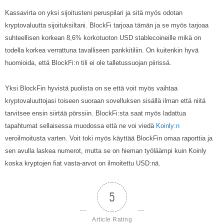
Kassavirta on yksi sijoitusteni peruspilari ja sitä myös odotan
kryptovaluutta sijoituksiltani. BlockFi tarjoaa tämän ja se myös tarjoaa
suhteellisen korkean 8,6% korkotuoton USD stablecoineille mikä on
todella korkea verrattuna tavalliseen pankkitiliin. On kuitenkin hyvä
huomioida, että BlockFi:n tili ei ole talletussuojan piirissä.
Yksi BlockFin hyvistä puolista on se että voit myös vaihtaa
kryptovaluuttojasi toiseen suoraan sovelluksen sisällä ilman että niitä
tarvitsee ensin siirtää pörssiin. BlockFi:sta saat myös ladattua
tapahtumat sellaisessa muodossa että ne voi viedä
Koinly:n
veroilmoitusta varten. Voit toki myös käyttää BlockFin omaa raporttia ja
sen avulla laskea numerot, mutta se on hieman työläämpi kuin Koinly
koska kryptojen fiat vasta-arvot on ilmoitettu USD:nä.
5
Article Rating