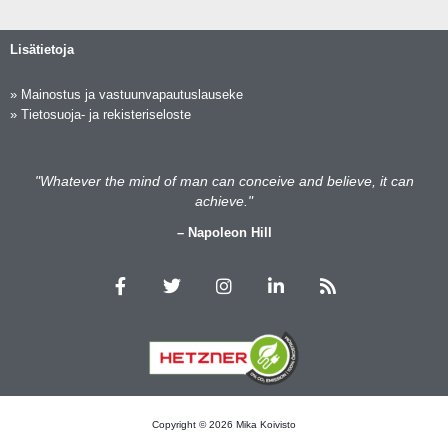
Lisätietoja
»
Mainostus ja vastuunvapautuslauseke
»
Tietosuoja- ja rekisteriseloste
"Whatever the mind of man can conceive and believe, it can
achieve."
– Napoleon Hill
F
T
I
L
R
a
w
n
i
s
c
i
s
n
s
e
t
t
k
b
t
a
e
o
e
g
d
o
r
r
i
k
a
n
m
Copyright © 2026 Mika Koivisto