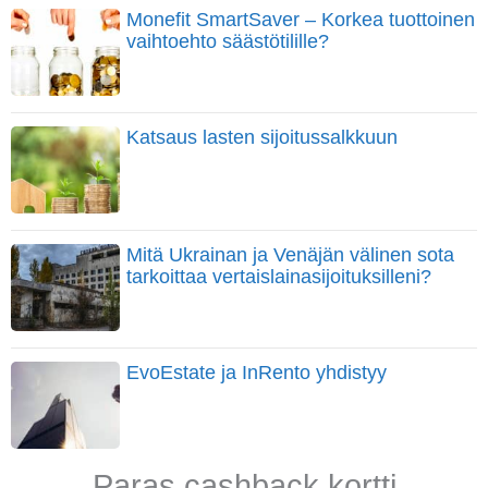
Monefit SmartSaver – Korkea tuottoinen
vaihtoehto säästötilille?
Katsaus lasten sijoitussalkkuun
Mitä Ukrainan ja Venäjän välinen sota
tarkoittaa vertaislainasijoituksilleni?
EvoEstate ja InRento yhdistyy
Paras cashback kortti