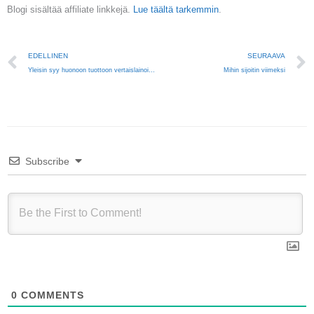
Blogi sisältää affiliate linkkejä.
Lue täältä tarkemmin
.
Prev
EDELLINEN
SEURAAVA
Yleisin syy huonoon tuottoon vertaislainoissa
Mihin sijoitin viimeksi
Subscribe
0
COMMENTS