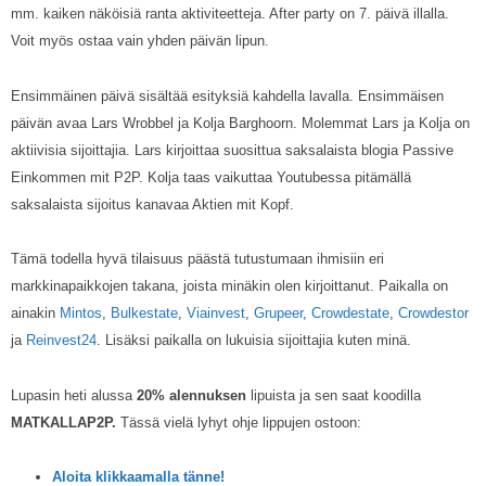
mm. kaiken näköisiä ranta aktiviteetteja. After party on 7. päivä illalla.
Voit myös ostaa vain yhden päivän lipun.
Ensimmäinen päivä sisältää esityksiä kahdella lavalla. Ensimmäisen
päivän avaa Lars Wrobbel ja Kolja Barghoorn. Molemmat Lars ja Kolja on
aktiivisia sijoittajia. Lars kirjoittaa suosittua saksalaista blogia Passive
Einkommen mit P2P. Kolja taas vaikuttaa Youtubessa pitämällä
saksalaista sijoitus kanavaa Aktien mit Kopf.
Tämä todella hyvä tilaisuus päästä tutustumaan ihmisiin eri
markkinapaikkojen takana, joista minäkin olen kirjoittanut. Paikalla on
ainakin
Mintos
,
Bulkestate
,
Viainvest
,
Grupeer
,
Crowdestate
,
Crowdestor
ja
Reinvest24
. Lisäksi paikalla on lukuisia sijoittajia kuten minä.
Lupasin heti alussa
20% alennuksen
lipuista ja sen saat koodilla
MATKALLAP2P.
Tässä vielä lyhyt ohje lippujen ostoon:
Aloita klikkaamalla tänne!