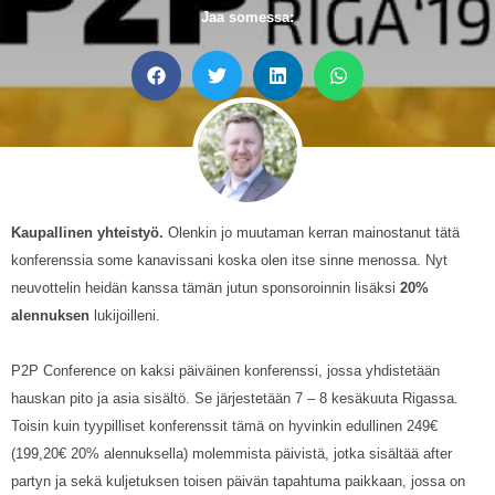
Jaa somessa:
Kaupallinen yhteistyö.
Olenkin jo muutaman kerran mainostanut tätä
konferenssia some kanavissani koska olen itse sinne menossa. Nyt
neuvottelin heidän kanssa tämän jutun sponsoroinnin lisäksi
20%
alennuksen
lukijoilleni.
P2P Conference on kaksi päiväinen konferenssi, jossa yhdistetään
hauskan pito ja asia sisältö. Se järjestetään 7 – 8 kesäkuuta Rigassa.
Toisin kuin tyypilliset konferenssit tämä on hyvinkin edullinen 249€
(199,20€ 20% alennuksella) molemmista päivistä, jotka sisältää after
partyn ja sekä kuljetuksen toisen päivän tapahtuma paikkaan, jossa on