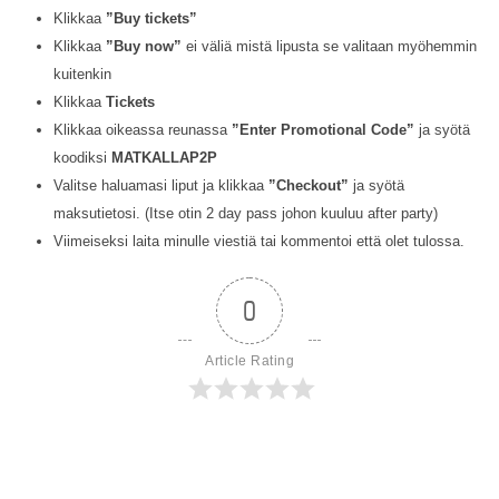
Klikkaa
”Buy tickets”
Klikkaa
”Buy now”
ei väliä mistä lipusta se valitaan myöhemmin
kuitenkin
Klikkaa
Tickets
Klikkaa oikeassa reunassa
”Enter Promotional Code”
ja syötä
koodiksi
MATKALLAP2P
Valitse haluamasi liput ja klikkaa
”Checkout”
ja syötä
maksutietosi. (Itse otin 2 day pass johon kuuluu after party)
Viimeiseksi laita minulle viestiä tai kommentoi että olet tulossa.
0
Article Rating