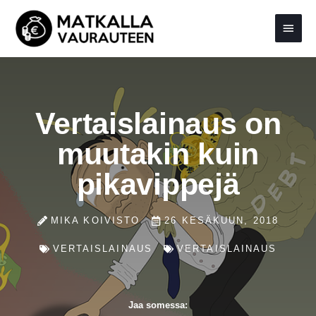
Siirry
Pääva
sisältöön
Vertaislainaus on
muutakin kuin
pikavippejä
MIKA KOIVISTO
26 KESÄKUUN, 2018
VERTAISLAINAUS
VERTAISLAINAUS
Jaa somessa: