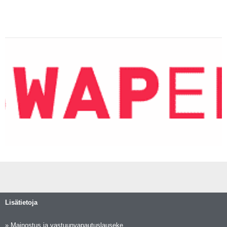
Lisätietoja
»
Mainostus ja vastuunvapautuslauseke