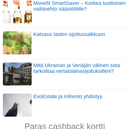
Monefit SmartSaver – Korkea tuottoinen
vaihtoehto säästötilille?
Katsaus lasten sijoitussalkkuun
Mitä Ukrainan ja Venäjän välinen sota
tarkoittaa vertaislainasijoituksilleni?
EvoEstate ja InRento yhdistyy
Paras cashback kortti