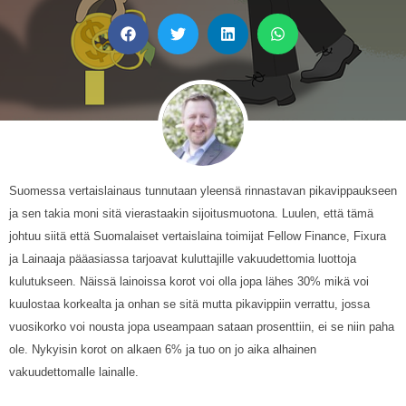
Suomessa vertaislainaus tunnutaan yleensä rinnastavan pikavippaukseen
ja sen takia moni sitä vierastaakin sijoitusmuotona. Luulen, että tämä
johtuu siitä että Suomalaiset vertaislaina toimijat Fellow Finance, Fixura
ja Lainaaja pääasiassa tarjoavat kuluttajille vakuudettomia luottoja
kulutukseen. Näissä lainoissa korot voi olla jopa lähes 30% mikä voi
kuulostaa korkealta ja onhan se sitä mutta pikavippiin verrattu, jossa
vuosikorko voi nousta jopa useampaan sataan prosenttiin, ei se niin paha
ole. Nykyisin korot on alkaen 6% ja tuo on jo aika alhainen
vakuudettomalle lainalle.