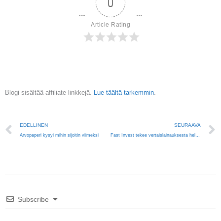
0
Article Rating
Blogi sisältää affiliate linkkejä.
Lue täältä tarkemmin
.
Prev
EDELLINEN
SEURAAVA
Arvopaperi kysyi mihin sijoitin viimeksi
Fast Invest tekee vertaislainauksesta helppoa
Subscribe