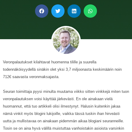
Veronpalautukset kilahtavat huomenna tilille ja suurella
todennäköisyydellä sinäkin olet yksi 3,7 miljoonasta keskimäärin noin
712€ saavasta veronmaksajasta.
Seuran toimittaja pyysi minulta muutama viikko sitten vinkkejä miten tuon
veronpalautuksen voisi käyttää järkevästi. En ole ainakaan vielä
huomannut, että tuo artikkeli olisi ilmestynyt. Halusin kuitenkin jakaa
nämä vinkit myös blogini lukijoille, vaikka tässä tuskin ihan hirveästi
uutta ja mullistavaa on ainakaan pidemmän aikaa blogiani seuranneille.
Tosin se on aina hyvä välillä muistuttaa vanhoistakin asioista varsinkin