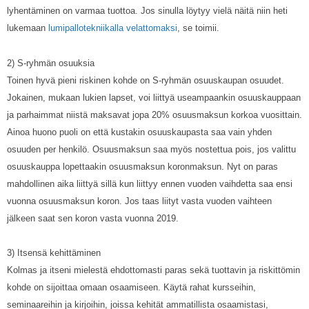
lyhentäminen on varmaa tuottoa. Jos sinulla löytyy vielä näitä niin heti
lukemaan
lumipallotekniikalla velattomaksi
, se toimii.
2) S-ryhmän osuuksia
Toinen hyvä pieni riskinen kohde on S-ryhmän osuuskaupan osuudet.
Jokainen, mukaan lukien lapset, voi liittyä useampaankin osuuskauppaan
ja parhaimmat niistä maksavat jopa 20% osuusmaksun korkoa vuosittain.
Ainoa huono puoli on että kustakin osuuskaupasta saa vain yhden
osuuden per henkilö. Osuusmaksun saa myös nostettua pois, jos valittu
osuuskauppa lopettaakin osuusmaksun koronmaksun. Nyt on paras
mahdollinen aika liittyä sillä kun liittyy ennen vuoden vaihdetta saa ensi
vuonna osuusmaksun koron. Jos taas liityt vasta vuoden vaihteen
jälkeen saat sen koron vasta vuonna 2019.
3) Itsensä kehittäminen
Kolmas ja itseni mielestä ehdottomasti paras sekä tuottavin ja riskittömin
kohde on sijoittaa omaan osaamiseen. Käytä rahat kursseihin,
seminaareihin ja kirjoihin, joissa kehität ammatillista osaamistasi,