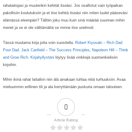
rahataitojasi ja muutenkin kehität itseäsi. Jos osallistut vain työpaikan
pakollisiin koulutuksiin ja et itse kehitä itseäsi niin miten luulet pääseväsi
elämässä eteenpäin? Tällöin joku muu kuin sinä määrää suunnan mihin
menet ja se ei ole välttämättä se minne itse unelmoit.
Tässä muutama kirja joita voin suositella:
Robert Kiyosaki – Rich Dad
Poor Dad
.
Jack Canfield – The Success Principles
,
Napoleon Hill – Think
and Grow Rich
.
Kirjahyllystäni
löytyy lisää vinkkejä suomenkielisiin
kirjoihin.
Mihin ikinä rahat laitatkin niin älä ainakaan tuhlaa niitä turhuuksiin. Avaa
mieluummin erillinen tili ja ala kerryttämään puskuria omaan talouteen.
0
Article Rating