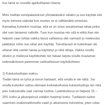
kun tämä on monelle ajankohtainen tilanne.
Moni mieltää veronpalautuksen ylimääräiseksi rahaksi ja osa käyttää sitä
myös keinona säästää kun muuten se ei välttämättä onnistuisi.
Kannattaa kuitenkin muistaa, että se on sinun ansaitsemaa rahaa jonka
olet vain lainannut valtiolle. Tuon kun muistaa niin sitä ei ehkä ihan niin
helposti vaan tuhlaa vaikka tässä vaiheessa olet varmasti jo mielessäsi
päättänyt mihin nuo rahat aiot käyttää. Toivottavasti et kuitenkaan ole
ottanut niitä vasten lainaa ja käyttänyt jo niitä rahoja. Vaikka sinulla
olisikin jo mielessä käyttökohde niin haluan tarjota sinulle muutaman
todennäköisesti paremman vaihtoehtoisen käyttökohteen.
1) Kulutusluottojen maksu
Tiedän tämä on tylsä ja toivon hartaasti, että sinulla ei ole näitä. Jos
sinulla kuitenkin sattuu olemaan korkeakorkoisia kulutusluottoja niin niitä
pois maksamalla saat varmaa tuottoa. Luottokortissa on helposti 15 –
20% korko ja pikavipeissä vieläkin hurjempi korko. Tuollaisen tuoton
saaminen osakemarkkinoilla vaatii jo aikamoista riskinottoa, joten velan