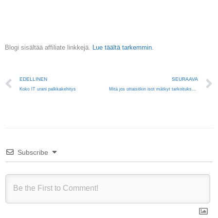
Blogi sisältää affiliate linkkejä.
Lue täältä tarkemmin
.
Prev
EDELLINEN
SEURAAVA
Koko IT urani palkkakehitys
Mitä jos ottaisitkin isot mätkyt tarkoituksella?
Subscribe