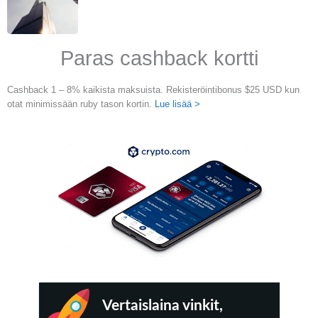
Paras cashback kortti
Cashback 1 – 8% kaikista maksuista. Rekisteröintibonus $25 USD kun
otat minimissään ruby tason kortin.
Lue lisää >
Vertaislaina vinkit,