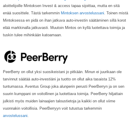
aloittelijoille Mintoksen Invest & access tapaa sijoittaa, mutta en sitä
enää suosittele. Tästä tarkemmin
Mintoksen arvostelussani
. Toinen mistä
Mintoksessa en pidä on ihan jatkuva auto-investin säätäminen sillä korot
elää markkinalla jatkuvasti. Muutoin Mintos on kyllä luotettava toimija ja
tuskin tulee mihinkään katoamaan.
PeerBerry on ollut yksi suosikeistani jo pitkään. Minun ei juurikaan ole
tarvinnut säätää auto-investiäni ja tuotto on ollut aika tasaista 12%
tuntumassa. Aventus Group joka alunperin perusti PeerBerryn ja on sen
suurin kumppani on voitollinen ja luotettava toimija. PeerBerry hiljattain
julkisti myös muiden lainaajien taloustietoja ja kaikki on ollut viime
vuonnakin voitollisia. PeerBerryyn voit tutustua tarkemmin
arvostelussani
.