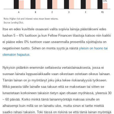
Itse en edes kuvittele osaavani valita sopivia lainoja päästäkseni edes
tuohon 5 – 6% tuottoon ja kun Fellow Financen tilastoja katsoo niin kaikki
ei pääse edes 0% tuottoon vaan useammalla prosentilla sijoittajista on
negatiivinen tuotto. Siihen on monta syytä ja näistä
yleisin on huono tai
olematon hajautus
.
Nykyisin pidänkin enemmän sellaisesta vertaislainauksesta, jossa ei
suoraan lainata loppuasiakkaalle vaan oikestaan ostetaan oikeus lainaan.
Tämän lainan on jo myöntänyt joku joka tekee riskianalyysiä työkseen.
Mikä parasta tälle lainalle saa takuun että se maksetaan tai sitten se
lunastetaan korkoineen takaisin tietyn ajan oltuaan myöhässä, yleensä 30
– 60 päivää. Korko minkä tämä lainanmyöntäjä maksaa sinulle on
alhaisempi kuin millä se on lainattu ulos, mutta sinun ei tartte miettiä
saatko rahasi takaisin. Toki tässä on riskinä se että tämä lainan myöntäjä