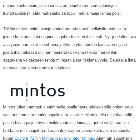
menee konkurssiin jolloin sinulla on perinteisten vertaislainojen
luottotappioriski siitä maksaako se lopullinen lainaaja lainaa pois.
Tällöin tietysti näitä lainoja kannattaa ottaa vain sellaisilta toimijoilta,
joiden konkurssiriski on pieni ja jotka toimii voitollisesti. Nyt joudutkin siis
analysoimaan näitä luotottavia yrityksiä yksittäisten lainaajien sijaan
joista ihan oikeasti on ihan naurettavan vähän tietoa muutenkin
saatavana voidakseen tehdä minkäänlaista riskianalyysiä. Seuraava lista
on hyvä lista aloittaa oma tutkiminen.
Mintos tulee varmasti suurimmalle osalle tästä mieleen sillä onhan se jo
yksi suurimmista markkinapaikoista lainoille. Mintoksella on ikävä kyllä
paljon hyvin paljon hyvin heikkolaatuisia lainaajia, joten siellä saa olla
tarkkana mihin sijoittaa. Tässä itse käytän apuna kolmansia osapuolia
kuten
Explore P2P:n Mintos loan originator ratings
. Aiemmin suosittelin