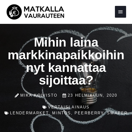
Siirry
Pääva
sisältöön
Mihin laina
markkinapaikkoihin
nyt kannattaa
sijoittaa?
MIKA KOIVISTO
23 HELMIKUUN, 2020
VERTAISLAINAUS
LENDERMARKET
,
MINTOS
,
PEERBERRY
,
SWAPER