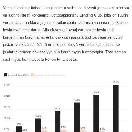
Vertaislainoissa tietysti lainojen laatu vaihtelee hirvesti ja osassa lainoista
on luonnollisesti korkeampi luottotappioriski. Lending Club, joka on suurin
vertaislaina markkina ja jossa itsekin aloitin vertaislainaamisen, julkaisee
hyvin avoimesti dataa. Alla olevasta kuvaajasta näkee hyvin että
korkeimman koron lainat ei tarjoakkaan parasta tuottoa vaan se löytyy
jostain keskiväliltä. Nämä on siis perinteisiä vertaislainoja joissa itse
joudut tekemään riskianalyysin ja kärsit myös luottotappiot. Tätä samaa
saat myös kotimaisesta Fellow Financesta.