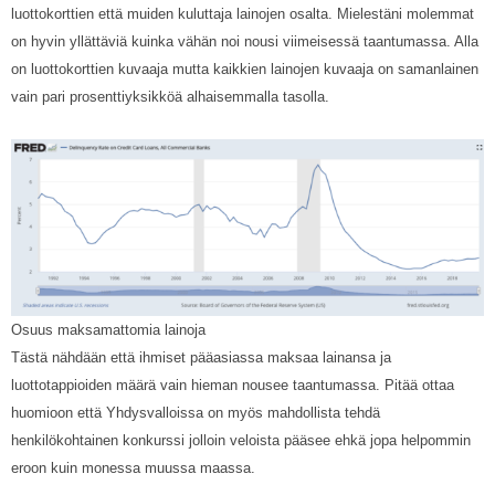
luottokorttien että muiden kuluttaja lainojen osalta. Mielestäni molemmat
on hyvin yllättäviä kuinka vähän noi nousi viimeisessä taantumassa. Alla
on luottokorttien kuvaaja mutta kaikkien lainojen kuvaaja on samanlainen
vain pari prosenttiyksikköä alhaisemmalla tasolla.
Osuus maksamattomia lainoja
Tästä nähdään että ihmiset pääasiassa maksaa lainansa ja
luottotappioiden määrä vain hieman nousee taantumassa. Pitää ottaa
huomioon että Yhdysvalloissa on myös mahdollista tehdä
henkilökohtainen konkurssi jolloin veloista pääsee ehkä jopa helpommin
eroon kuin monessa muussa maassa.