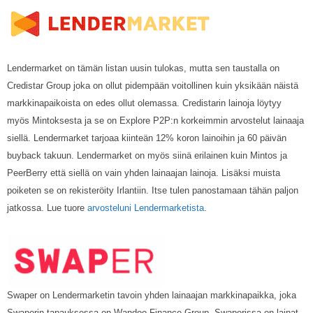
Lendermarket on tämän listan uusin tulokas, mutta sen taustalla on
Credistar Group joka on ollut pidempään voitollinen kuin yksikään näistä
markkinapaikoista on edes ollut olemassa. Credistarin lainoja löytyy
myös Mintoksesta ja se on Explore P2P:n korkeimmin arvostelut lainaaja
siellä. Lendermarket tarjoaa kiinteän 12% koron lainoihin ja 60 päivän
buyback takuun. Lendermarket on myös siinä erilainen kuin Mintos ja
PeerBerry että siellä on vain yhden lainaajan lainoja. Lisäksi muista
poiketen se on rekisteröity Irlantiin. Itse tulen panostamaan tähän paljon
jatkossa. Lue tuore
arvosteluni Lendermarketista
.
Swaper on Lendermarketin tavoin yhden lainaajan markkinapaikka, joka
Swaperin tapauksessa on Wandoo Finance Group. Swaperissa on lainat