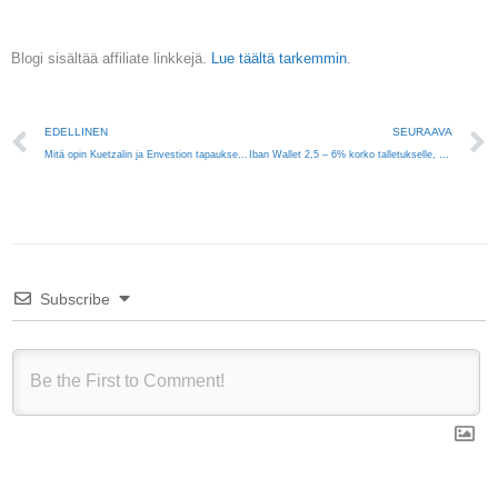
Blogi sisältää affiliate linkkejä.
Lue täältä tarkemmin
.
Prev
EDELLINEN
SEURAAVA
Mitä opin Kuetzalin ja Envestion tapauksesta
Iban Wallet 2,5 – 6% korko talletukselle, mutta millä riskillä
Subscribe