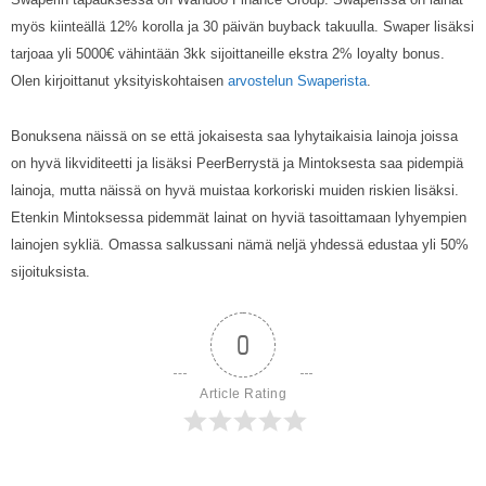
myös kiinteällä 12% korolla ja 30 päivän buyback takuulla. Swaper lisäksi
tarjoaa yli 5000€ vähintään 3kk sijoittaneille ekstra 2% loyalty bonus.
Olen kirjoittanut yksityiskohtaisen
arvostelun Swaperista
.
Bonuksena näissä on se että jokaisesta saa lyhytaikaisia lainoja joissa
on hyvä likviditeetti ja lisäksi PeerBerrystä ja Mintoksesta saa pidempiä
lainoja, mutta näissä on hyvä muistaa korkoriski muiden riskien lisäksi.
Etenkin Mintoksessa pidemmät lainat on hyviä tasoittamaan lyhyempien
lainojen sykliä. Omassa salkussani nämä neljä yhdessä edustaa yli 50%
sijoituksista.
0
Article Rating