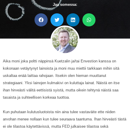
Jaa somessa:
Aika moni joka poltti näppinsä Kuetzalin ja/tai Envestion kanssa on
kokonaan vetäytynyt lainoista ja moni muu miettii tarkkaan mihin sitä
uskaltaa enää laittaa rahojaan. Itsekin olen hieman muuttanut
strategiaani. Yksi lainojen kulmakivi on kuluttaja lainat. Näistä en itse
ihan hirveästi välitä eettisistä syistä, mutta oikein tehtynä näistä saa
tasaista ja suhteellisen korkeaa tuottoa.
Kun puhutaan kulutusluotoista niin aina tulee vastaväite ette niiden
arvohan menee nollaan kun tulee seuraava taantuma. Ihan hirveästi tästä
ei ole tilastoa käytettävissä, mutta FED julkaisee tilastoa sekä